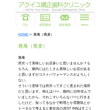
医院案内
初診相談
menu
HOME
> 雅庵（蕎麦）
雅庵（蕎麦）
雅庵
所沢って美味しいお店多いと思いませんか？も
ちろん、都内にはたくさん美味しいお店がある
と思いますがコストパフォーマンスがよろしく
ない。
そういう意味では所沢ってすごく恵まれた場所
だと思います。例えばバー。都内に10年住んで
いましたから、それこそいろんなバーに行きま
したけど、知ってるなかで料理とか雰囲気とか
トータルで考えると東住吉のJEST INNはすごく