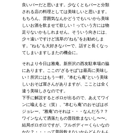
良いバーだと思います。少なくともバーと分類
される店の料理としては美味しいと思います。
もちろん、雰囲気なんかどうでもいいから美味
しいお酒を飲ませて欲しい！っていう方には物
足りないかもしれません。そういう向きには、
少々遠いですけど浅草の”ねも”をお勧めしま
す。”ねも”も大好きなバーで、話すと長くなっ
てしまいますしまたの機会に。
それより今日は雅庵。新所沢の西友駐車場の脇
にあります。ここの”ざるそば”は最高に美味し
い！所沢にはもう一軒、”本むら庵”という美味
しいおそば屋さんがありますが、こことは全く
違う美味しさなのです。
下手に解説するとボロが出るので、あえてワイ
ンに喩えると（笑）、”本むら庵”のおそばはボ
ジョレー、”雅庵”のそれは・・・なんだろ？？
ワインなんて洒落たもの普段飲まないし〜〜。
結局ボロボロですが、フルボディーくらいなの
かな？・・・って普段飲まないからどんなもん