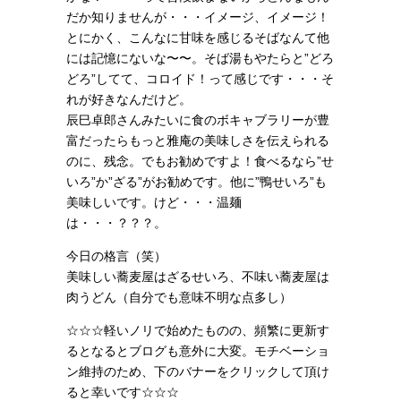
だか知りませんが・・・イメージ、イメージ！
とにかく、こんなに甘味を感じるそばなんて他
には記憶にないな〜〜。そば湯もやたらと”どろ
どろ”してて、コロイド！って感じです・・・そ
れが好きなんだけど。
辰巳卓郎さんみたいに食のボキャブラリーが豊
富だったらもっと雅庵の美味しさを伝えられる
のに、残念。でもお勧めですよ！食べるなら”せ
いろ”か”ざる”がお勧めです。他に”鴨せいろ”も
美味しいです。けど・・・温麺
は・・・？？？。
今日の格言（笑）
美味しい蕎麦屋はざるせいろ、不味い蕎麦屋は
肉うどん（自分でも意味不明な点多し）
☆☆☆軽いノリで始めたものの、頻繁に更新す
るとなるとブログも意外に大変。モチベーショ
ン維持のため、下のバナーをクリックして頂け
ると幸いです☆☆☆