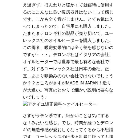
え過ぎず、ほんわりと暖かくて就寝時に使用す
るのにこんなに良い暖房器具はない！って感じ
です。しかも全く音がしません。とても気に入
ってしまったので、自宅用にも購入しました。
たまたまデロンギ社の製品が売り切れで、ユー
レックス社のオイルヒーターを購入しました。
この両者、暖房効果的には全く差を感じないの
ですが・・・。デロンギ社はイタリアの会社。
オイルヒーターでは世界で最も有名な会社で
す。対するユーレックス社は日本の会社。正
直、あまり馴染みのない会社ではないでしょう
か？？ところがさすがMADE IN JAPAN！造り
が大違い。写真のとおりで細かい説明は要らな
いでしょう。
さすがラテン系です。細かいことは気にする
な！みたいな感じ。でも、時間が経つとデロン
ギの無造作感が愛おしくなってくるから不思議
です。ユーレックスのは少々乱暴に扱っても壊