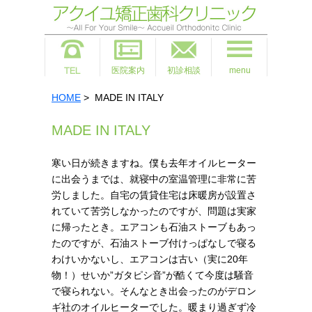
医院案内
初診相談
menu
HOME
> MADE IN ITALY
MADE IN ITALY
寒い日が続きますね。僕も去年オイルヒーター
に出会うまでは、就寝中の室温管理に非常に苦
労しました。自宅の賃貸住宅は床暖房が設置さ
れていて苦労しなかったのですが、問題は実家
に帰ったとき。エアコンも石油ストーブもあっ
たのですが、石油ストーブ付けっぱなしで寝る
わけいかないし、エアコンは古い（実に20年
物！）せいか”ガタピシ音”が酷くて今度は騒音
で寝られない。そんなとき出会ったのがデロン
ギ社のオイルヒーターでした。暖まり過ぎず冷