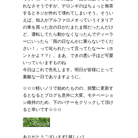
れなさそうですが、デロンギのはちょっと無茶
するとネジが外れて壊れてしまいそう。そうい
えば、知人がアルファロメオっていうイタリア
の車を買った次の日がたまたま雨だったんだけ
ど、運転してたら動かなくなったんでディーラ
ーにいったら「雨の日なんかに乗らないでくだ
さい！」って叱られたって言ってたな〜〜（ホ
ントかよ？？）。まあ、できの悪い子ほど可愛
いっていいますものね
今日はこれで失礼します。明日が皆様にとって
素敵な一日でありますように。
☆☆☆軽いノリで始めたものの、頻繁に更新す
るとなるとブログも意外に大変。モチベーショ
ン維持のため、下のバナーをクリックして頂け
ると幸いです☆☆☆
ありがとうございます[:嬉しい:]