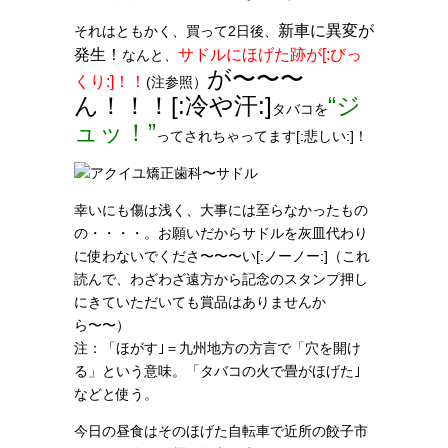
新車に異変が
それはともかく、買って2日後、
発生！
サドルにほげた跡が[:びっ
なんと、
が〜〜〜
くり:]！！
(注参照）
ん！！！[:冷や汗:]
“ジ
タバコを
ュッ！”
ってされちゃってます[:悲しい:]！
幸いにも傷は浅く、大事には至らなかったもの
の・・・・。お願いだからサドルを灰皿代わり
に使わないでくださ〜〜〜い[:ノーノー:]（これ
読んで、わざわざ遠方から記念のスタンプ押し
にきていただいても賞品はありませんか
ら〜〜）
注：「ほがす｣＝九州地方の方言で「穴を開け
る」という意味。「タバコの火で畳がほげた｣
などと使う。
今日の昼食はそのほげた自転車で近所の餃子市