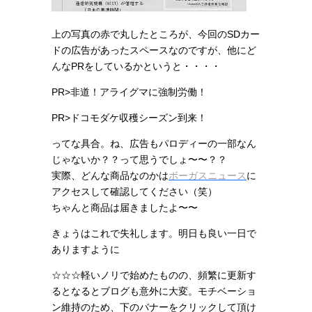
上の写真の赤で丸したところが、今回のSDカー
ドの広告があったスペースなのですが、他にど
んなPRをしているかというと・・・・
PR>非道！アライグマに強制労働！
PR>ドコモダケ収穫シーズン到来！
ってな具合。ね、広告もパロディーの一部なん
じゃないか？？って思うでしょ〜〜？？
実際、どんな商品なのかは
ボーガスニュース
に
アクセスして確認してください（笑）
ちゃんと商品は届きましたよ〜〜
きょうはこれで失礼します。明日も良い一日で
ありますように
☆☆☆軽いノリで始めたものの、頻繁に更新す
るとなるとブログも意外に大変。モチベーショ
ン維持のため、下のバナーをクリックして頂け