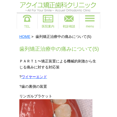
医院案内
初診相談
menu
HOME
> 歯列矯正治療中の痛みについて(5)
歯列矯正治療中の痛みについて(5)
ＰＡＲＴ１〜矯正装置による機械的刺激から生
じる痛みに対する対応策
?
ワイヤーエンド
?歯の裏側の装置
リンガルブラケット