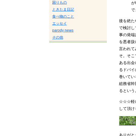
困りもの
が
ときたま日記
で
食べ物のこと
後を絶た
エッセイ
で検討し
parody news
事の発端
その他
を悪者扱
言われて
そ。そこ
ある出会
るドバイ
巻いてい
総務省幹
るという。（
☆☆☆軽
して頂け
ありがとう