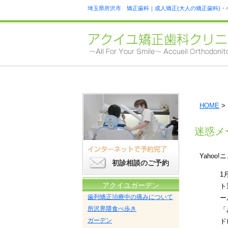
埼玉県所沢市 矯正歯科｜成人矯正(大人の矯正歯科)・
HOME
>
迷惑メ
Yaho
初診相談のご予約
1
アクイユガーデン
ト
歯列矯正治療中の痛みについて
ー
所沢界隈食べ歩き
「
ガーデン
ド