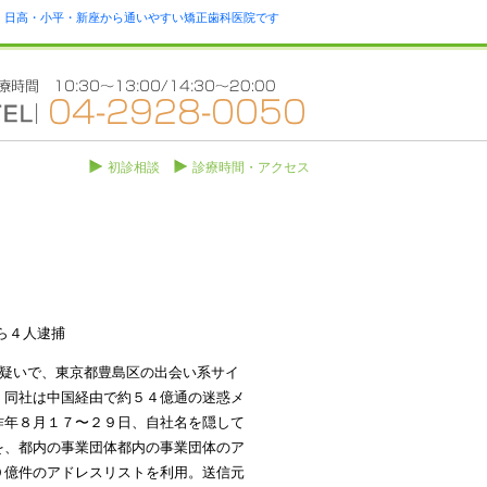
瀬・日高・小平・新座から通いやすい矯正歯科医院です
初診相談
診療時間・アクセス
長ら４人逮捕
反の疑いで、東京都豊島区の出会い系サイ
。同社は中国経由で約５４億通の迷惑メ
昨年８月１７〜２９日、自社名を隠して
を、都内の事業団体都内の事業団体のア
０億件のアドレスリストを利用。送信元