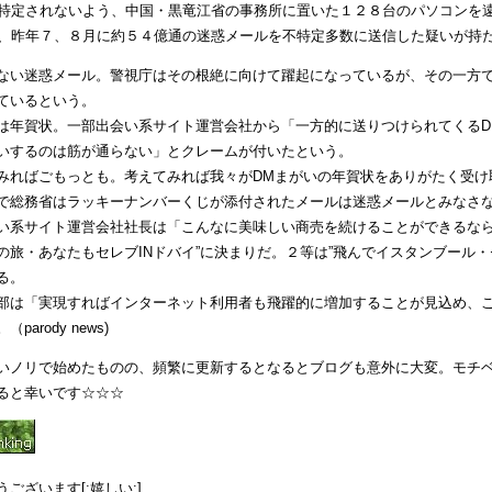
特定されないよう、中国・黒竜江省の事務所に置いた１２８台のパソコンを
、昨年７、８月に約５４億通の迷惑メールを不特定多数に送信した疑いが持
ない迷惑メール。警視庁はその根絶に向けて躍起になっているが、その一方
ているという。
は年賀状。一部出会い系サイト運営会社から「一方的に送りつけられてくるD
いするのは筋が通らない」とクレームが付いたという。
みればごもっとも。考えてみれば我々がDMまがいの年賀状をありがたく受け
で総務省はラッキーナンバーくじが添付されたメールは迷惑メールとみなさ
い系サイト運営会社社長は「こんなに美味しい商売を続けることができるなら
の旅・あなたもセレブINドバイ”に決まりだ。２等は”飛んでイスタンブール
る。
部は「実現すればインターネット利用者も飛躍的に増加することが見込め、
parody news)
いノリで始めたものの、頻繁に更新するとなるとブログも意外に大変。モチ
ると幸いです☆☆☆
ございます[:嬉しい:]