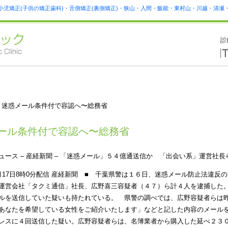
小児矯正(子供の矯正歯科)・舌側矯正(裏側矯正)・狭山・入間・飯能・東村山・川越・清
 迷惑メール条件付で容認へ〜総務省
ール条件付で容認へ〜総務省
o!ニュース – 産経新聞 – 「迷惑メール」５４億通送信か 「出会い系」運営社
月17日8時0分配信 産経新聞 ■ 千葉県警は１６日、迷惑メール防止法違
運営会社「タクミ通信」社長、広野喜三容疑者（４７）ら計４人を逮捕した
ルを送信していた疑いも持たれている。 県警の調べでは、広野容疑者らは
あなたを希望している女性をご紹介いたします」などと記した内容のメール
レスに４回送信した疑い。広野容疑者らは、名簿業者から購入した延べ２３