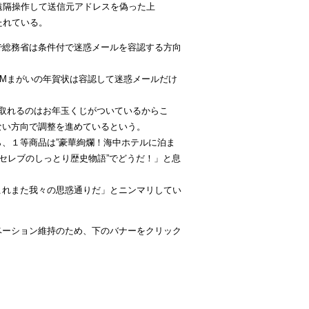
遠隔操作して送信元アドレスを偽った上
たれている。
で総務省は条件付で迷惑メールを容認する方向
Mまがいの年賀状は容認して迷惑メールだけ
取れるのはお年玉くじがついているからこ
ない方向で調整を進めているという。
、１等商品は”豪華絢爛！海中ホテルに泊ま
・セレブのしっとり歴史物語”でどうだ！」と息
これまた我々の思惑通りだ」とニンマリしてい
ベーション維持のため、下のバナーをクリック