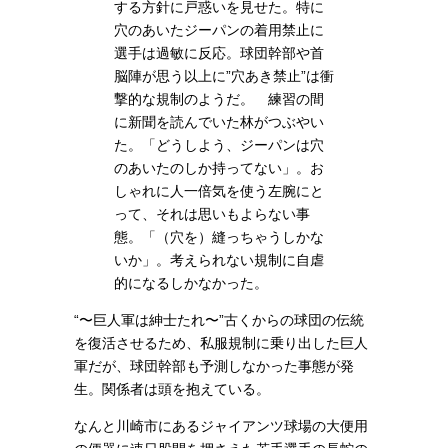
する方針に戸惑いを見せた。特に
穴のあいたジーパンの着用禁止に
選手は過敏に反応。球団幹部や首
脳陣が思う以上に”穴あき禁止”は衝
撃的な規制のようだ。 練習の間
に新聞を読んでいた林がつぶやい
た。「どうしよう、ジーパンは穴
のあいたのしか持ってない」。お
しゃれに人一倍気を使う左腕にと
って、それは思いもよらない事
態。「（穴を）縫っちゃうしかな
いか」。考えられない規制に自虐
的になるしかなかった。
“〜巨人軍は紳士たれ〜”古くからの球団の伝統
を復活させるため、私服規制に乗り出した巨人
軍だが、球団幹部も予測しなかった事態が発
生。関係者は頭を抱えている。
なんと川崎市にあるジャイアンツ球場の大便用