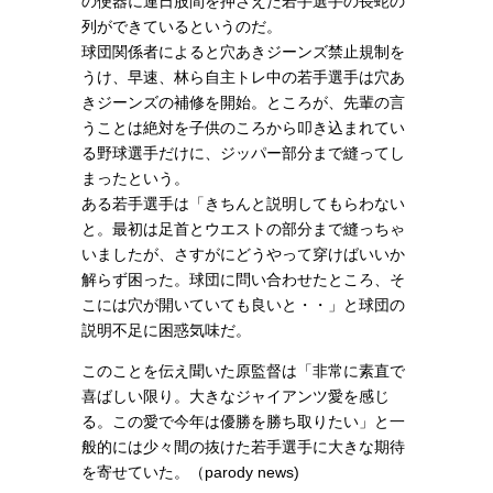
の便器に連日股間を押さえた若手選手の長蛇の
列ができているというのだ。
球団関係者によると穴あきジーンズ禁止規制を
うけ、早速、林ら自主トレ中の若手選手は穴あ
きジーンズの補修を開始。ところが、先輩の言
うことは絶対を子供のころから叩き込まれてい
る野球選手だけに、ジッパー部分まで縫ってし
まったという。
ある若手選手は「きちんと説明してもらわない
と。最初は足首とウエストの部分まで縫っちゃ
いましたが、さすがにどうやって穿けばいいか
解らず困った。球団に問い合わせたところ、そ
こには穴が開いていても良いと・・」と球団の
説明不足に困惑気味だ。
このことを伝え聞いた原監督は「非常に素直で
喜ばしい限り。大きなジャイアンツ愛を感じ
る。この愛で今年は優勝を勝ち取りたい」と一
般的には少々間の抜けた若手選手に大きな期待
を寄せていた。（parody news)