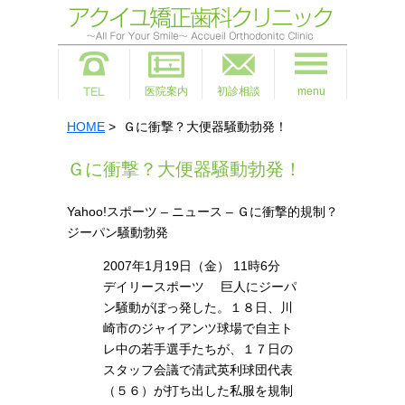
医院案内
初診相談
menu
HOME
> Ｇに衝撃？大便器騒動勃発！
Ｇに衝撃？大便器騒動勃発！
Yahoo!スポーツ – ニュース – Ｇに衝撃的規制？
ジーパン騒動勃発
2007年1月19日（金） 11時6分
デイリースポーツ 巨人にジーパ
ン騒動がぼっ発した。１８日、川
崎市のジャイアンツ球場で自主ト
レ中の若手選手たちが、１７日の
スタッフ会議で清武英利球団代表
（５６）が打ち出した私服を規制