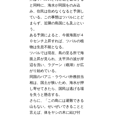
と同時に、海水が同国をのみ込
み、住民は住めなくなると予測し
ている。この事態はツバルにとど
まらず、近隣の島国にも及ぶとい
う。
ある予測によると、今後海面が４
０センチ上昇すれば、ツバルの植
物は生息不能となる。
ツバルでは現在、島の至る所で海
面上昇が見られ、太平洋の波が岸
辺を洗い、ラグーン（礁湖）が広
がり始めている。
同国のパアニ・ラウペパ外務担当
相は、国土が狭いため、海水が押
し寄せてきたら、国民は逃げる場
を失うと懸念する。
さらに、「この島には避難できる
山もない。せいぜいできることと
言えば、体をヤシの木に結び付