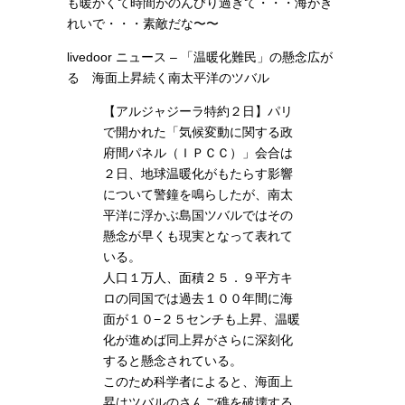
も暖かくて時間がのんびり過ぎて・・・海がき
れいで・・・素敵だな〜〜
livedoor ニュース – 「温暖化難民」の懸念広が
る 海面上昇続く南太平洋のツバル
【アルジャジーラ特約２日】パリ
で開かれた「気候変動に関する政
府間パネル（ＩＰＣＣ）」会合は
２日、地球温暖化がもたらす影響
について警鐘を鳴らしたが、南太
平洋に浮かぶ島国ツバルではその
懸念が早くも現実となって表れて
いる。
人口１万人、面積２５．９平方キ
ロの同国では過去１００年間に海
面が１０−２５センチも上昇、温暖
化が進めば同上昇がさらに深刻化
すると懸念されている。
このため科学者によると、海面上
昇はツバルのさんご礁を破壊する