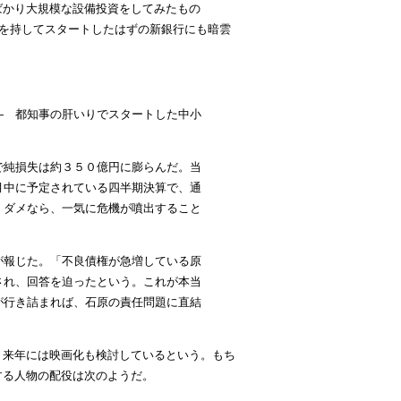
ばかり大規模な設備投資をしてみたもの
満を持してスタートしたはずの新銀行にも暗雲
― 都知事の肝いりでスタートした中小
で純損失は約３５０億円に膨らんだ。当
月中に予定されている四半期決算で、通
。ダメなら、一気に危機が噴出すること
報じた。「不良債権が急増している原
され、回答を迫ったという。これが本当
が行き詰まれば、石原の責任問題に直結
。来年には映画化も検討しているという。もち
する人物の配役は次のようだ。