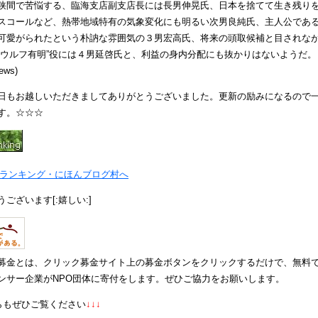
狭間で苦悩する、臨海支店副支店長には長男伸晃氏、日本を捨てて生き残り
スコールなど、熱帯地域特有の気象変化にも明るい次男良純氏、主人公であ
可愛がられたという朴訥な雰囲気の３男宏高氏、将来の頭取候補と目されな
”ウルフ有明”役には４男延啓氏と、利益の身内分配にも抜かりはないようだ。
news)
日もお越しいただきましてありがとうございました。更新の励みになるので
す。☆☆☆
ございます[:嬉しい:]
募金とは、クリック募金サイト上の募金ボタンをクリックするだけで、無料
ンサー企業がNPO団体に寄付をします。ぜひご協力をお願いします。
らもぜひご覧ください
↓↓↓