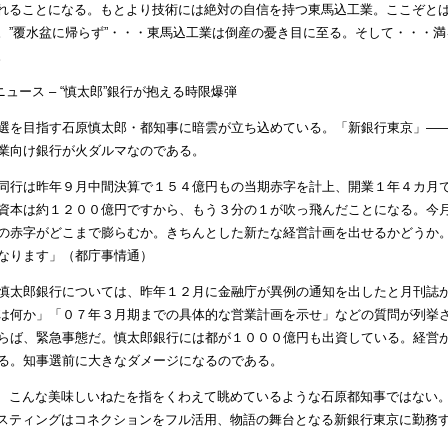
れることになる。もとより技術には絶対の自信を持つ東馬込工業。ここぞと
。”覆水盆に帰らず”・・・東馬込工業は倒産の憂き目に至る。そして・・・
。
oor ニュース – “慎太郎”銀行が抱える時限爆弾
選を目指す石原慎太郎・都知事に暗雲が立ち込めている。「新銀行東京」―
業向け銀行が火ダルマなのである。
同行は昨年９月中間決算で１５４億円もの当期赤字を計上、開業１年４カ月
資本は約１２００億円ですから、もう３分の１が吹っ飛んだことになる。今
の赤字がどこまで膨らむか。きちんとした新たな経営計画を出せるかどうか
なります」（都庁事情通）
太郎銀行については、昨年１２月に金融庁が異例の通知を出したと月刊誌が
は何か」「０７年３月期までの具体的な営業計画を示せ」などの質問が列挙
らば、緊急事態だ。慎太郎銀行には都が１０００億円も出資している。経営
る。知事選前に大きなダメージになるのである。
、こんな美味しいねたを指をくわえて眺めているような石原都知事ではない
スティングはコネクションをフル活用、物語の舞台となる新銀行東京に勤務