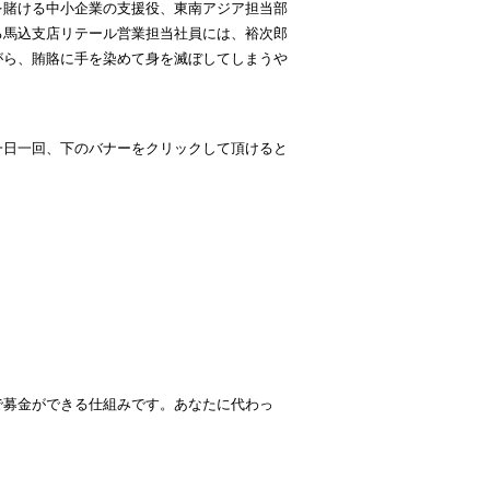
を賭ける中小企業の支援役、東南アジア担当部
る馬込支店リテール営業担当社員には、裕次郎
がら、賄賂に手を染めて身を滅ぼしてしまうや
一日一回、下のバナーをクリックして頂けると
で募金ができる仕組みです。あなたに代わっ