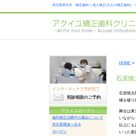
埼玉県所沢市 矯正歯科｜成人矯正(大人の矯正歯科)・
HOME
>
石原慎
石原慎太
初診相談のご予約
補を破り
アクイユガーデン
舞台は東
歯列矯正治療中の痛みについて
いながら
所沢界隈食べ歩き
以上にも
ガーデン
いった新