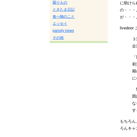
困りもの
に助けら
ときたま日記
の・・・
食べ物のこと
が・・・
エッセイ
lived
parody news
その他
３
企
「
初
期
に
慎
因
な
す
もちろん
ろんキャ