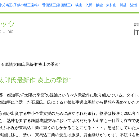
小児矯正(子供の矯正歯科)・舌側矯正(裏側矯正)・狭山・入間・飯能・東村山・川越・清
 石原慎太郎氏最新作”炎上の季節”
太郎氏最新作”炎上の季節”
郎・都知事が”太陽の季節”の続編というべき意欲作に取り組んでいる。タイトル
都知事に当選した石原氏。氏によると都知事選出馬前から構想を温めていた
京都が出資する中小企業支援のために設立された銀行。物語は桜咲く2003年
も、熟練を要する鋳型成型技術においては名だたる大企業も一目置く存在であ
及ぶ不況が東馬込工業に重くのしかかることになる・・・。懇意にしていた
興国に移し、勢い、東馬込工業の受注は激減。資金繰りがつかず、不渡りを