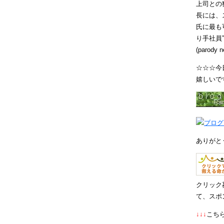
上司との
長には、
氏に最も
り手社員
(parody 
☆☆☆今
嬉しいで
ありがとう
クリック
て、スポ
↓↓↓
こち