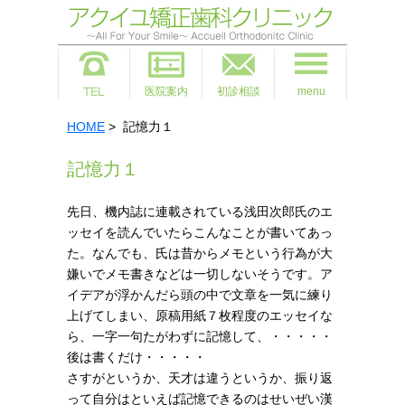
医院案内
初診相談
menu
HOME
> 記憶力１
記憶力１
先日、機内誌に連載されている浅田次郎氏のエ
ッセイを読んでいたらこんなことが書いてあっ
た。なんでも、氏は昔からメモという行為が大
嫌いでメモ書きなどは一切しないそうです。ア
イデアが浮かんだら頭の中で文章を一気に練り
上げてしまい、原稿用紙７枚程度のエッセイな
ら、一字一句たがわずに記憶して、・・・・・
後は書くだけ・・・・・
さすがというか、天才は違うというか、振り返
って自分はといえば記憶できるのはせいぜい漢