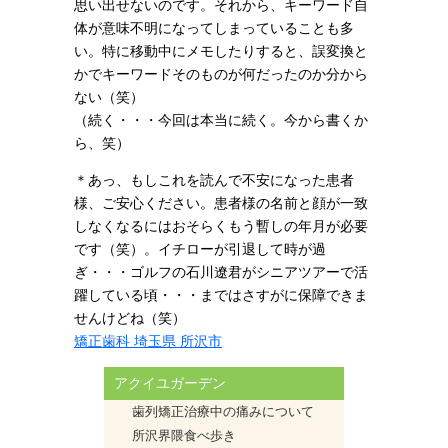
思い出せないのです。それから、キーワード自
体が意味不明になってしまっていることも多
い。特に移動中にメモしたりすると、誤変換と
かでキーワードそのものが何だったのか分から
ない（笑）
（続く・・・今回は本当に続く。今から書くか
ら、笑）
＊あっ、もしこれを読んで不安になった患者
様、ご安心ください。患者様の名前と顔が一致
しなくなるにはおそらくもう暫しの年月が必要
です（笑）。イチローが引退して時が過
ぎ・・・ゴルフの石川遼君がシニアツアーで活
躍している頃・・・まではさすがに保障できま
せんけどね（笑）
矯正歯科 埼玉県 所沢市
アクイユガーデン
歯列矯正治療中の痛みについて
所沢界隈食べ歩き