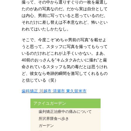
撮って、その中から選りすぐりの一枚を厳選し
たのがあの写真なのだ。だから実は自分として
は内心、男前に写っていると思っているのだ。
それだけに差し替えは不本意なれど、怖いとい
われてはいたしかたなし。
そこで、今度こそ”めちゃ男前の写真”を載せよ
うと思って、スタッフに写真を撮ってもらって
いるのだけれどこれが上手くいかない。まあ、
40前のおっさんを”キムタクみたいに撮れ”と厳
命されているスタッフも気の毒だとは思うけれ
ど、彼女なら奇跡的瞬間を激写してくれるもの
と信じている（笑）
歯科矯正 川越市 清瀬市 東久留米市
アクイユガーデン
歯列矯正治療中の痛みについて
所沢界隈食べ歩き
ガーデン