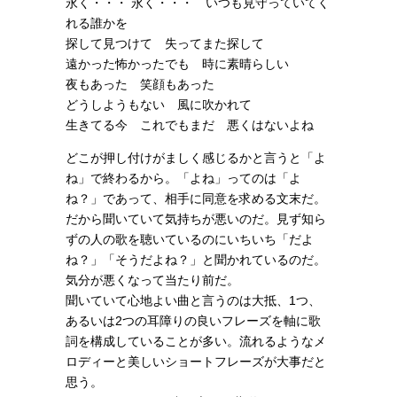
永く・・・ 永く・・・ いつも見守っていてく
れる誰かを
探して見つけて 失ってまた探して
遠かった怖かったでも 時に素晴らしい
夜もあった 笑顔もあった
どうしようもない 風に吹かれて
生きてる今 これでもまだ 悪くはないよね
どこが押し付けがましく感じるかと言うと「よ
ね」で終わるから。「よね」ってのは「よ
ね？」であって、相手に同意を求める文末だ。
だから聞いていて気持ちが悪いのだ。見ず知ら
ずの人の歌を聴いているのにいちいち「だよ
ね？」「そうだよね？」と聞かれているのだ。
気分が悪くなって当たり前だ。
聞いていて心地よい曲と言うのは大抵、1つ、
あるいは2つの耳障りの良いフレーズを軸に歌
詞を構成していることが多い。流れるようなメ
ロディーと美しいショートフレーズが大事だと
思う。