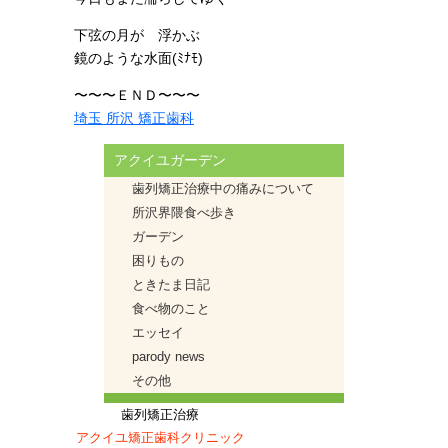
下弦の月が 浮かぶ
鏡のような水面(ﾐﾅﾓ)
〜〜〜ＥＮＤ〜〜〜
埼玉 所沢 矯正歯科
アクイユガーデン
歯列矯正治療中の痛みについて
所沢界隈食べ歩き
ガーデン
困りもの
ときたま日記
食べ物のこと
エッセイ
parody news
その他
歯列矯正治療
アクイユ矯正歯科クリニック