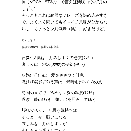
同じVOCALIST3の中で言えば柴咲コウの”月の
しずく”
もっともこれは綺麗なフレーズを詰め込みすぎ
で、よくよく聞いてもイマイチ意味が分からな
いし、ちょっと反則気味（笑）。好きだけど。
月のしずく
作詞:Satomi 作曲:松本良喜
言(ｺﾄ)ノ葉は 月のしずくの恋文(ｼﾗﾍﾞ)
哀しみは 泡沫(ｳﾀｶﾀ)の夢幻(ﾑｹﾞﾝ)
匂艶(ﾆｼﾞｲﾛ)は 愛をささやく吐息
戦(ｲｸｻ)災(ﾜｻﾞﾜ)う声は 蝉時雨(ｾﾐｼｸﾞﾚ)の風
時間の果てで 冷めゆく愛の温度(ﾇｸﾓﾘ)
過ぎし儚(ﾊｶﾅ)き 想い出を照らしてゆく
｢逢いたい…」と思う気持ちは
そっと、今 願いになる
哀しみを 月のしずくが
今日もまた濡らしてゆく