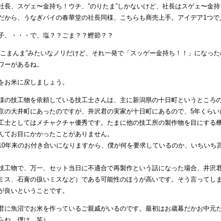
社長、スゲェ〜金持ち！ウチ、”のりたま”しかないけど、社長はスゲェ〜金持
だから、うなぎパイの春華堂の社長同様、こちらも商売上手。アイデア1つで
子、・・・で、塩？？ごま？？鰹節？？
ねこまんま”みたいなノリだけど、それ一発で「スッゲー金持ち！！」になった
ワーがあるね。
をお米に戻しましょう。
様の技工物を依頼している技工士さんは、主に新潟県の十日町というところの
京の大井町にあったのですが、井沢君の実家が十日町にあるので、5年くらい
工士としてはメチャクチャ優秀です。たまに他の技工所の製作物を目にする
んてお目にかかったことがありません。
10年来のお付き合いになりますから、僕が何を要求しているのか、いちいち
技工物で、万一、セット当日に不適合で再製作という話になった場合、井沢
ミス、石膏の扱いミスなど）である可能性のほうが高いです。そう言ってし
が良いということです。
君に魚沼でお米を作っているご親戚がいるのです。最初はお歳暮だかお中元
らね、僕は、笑）