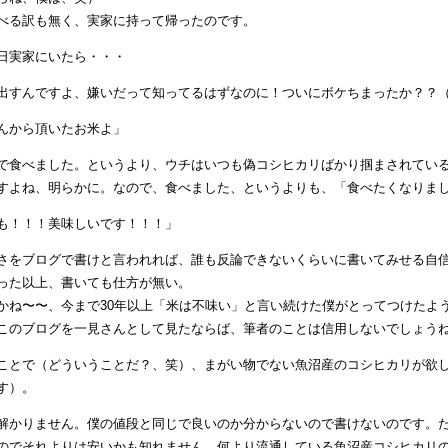
べる訳も無く、実家に持って帰ったのです。
日実家にいたら・・・
出すんですよ、嫌いだって知ってるはずなのに！ついにボケちまったか？？
んから頂いたお米よ」
で食べました。というより、ウチはいつも偽コシヒカリばかり掴まされてい
すよね、明らかに。なので、食べました、というよりも、「食べたくなりま
も！！！美味しいです！！！」
さをブログで書けと言われれば、誰も反論できないくらいに書いてみせる自
った以上、書いても仕方が無い。
かね〜〜、今まで30年以上「米は不味い」と言い続けた僕がとってつけたよ
このブログを一見さんとして見たならば、筆者のことは信用しないでしょう
ことで（どういうことだ？、笑）、まがい物でない魚沼産のコシヒカリが欲
す）。
解かりません。僕の値段と同じで良いのか分からないので書けないのです。ただ、
のでそれよりは安いかも知れません。何より流通している魚沼産コシヒカリの