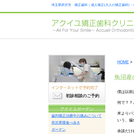
埼玉県所沢市 矯正歯科｜成人矯正(大人の矯正歯科)・
HOME
>
魚沼産
僕は以前
初診相談のご予約
何で？？
アクイユガーデン
米よりパ
歯列矯正治療中の痛みについて
いう、偏
所沢界隈食べ歩き
ガーデン
余談だけ