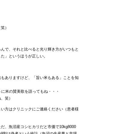
（笑）
るんで、それと比べると光り輝き方がいつもと
した」というほうが正しい。
信もありますけど、「旨い米もある」ことを知
うに米の賛美歌を語ってもね・・・
ね、笑）
しい方はクリニックにご連絡ください（患者様
魚沼産コシヒカリだと市価で10kg8000
9割は偽者という統計（魚沼の生産量と市場