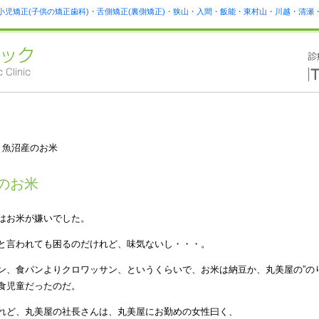
小児矯正(子供の矯正歯科)・舌側矯正(裏側矯正)・狭山・入間・飯能・東村山・川越・清
 魚沼産のお米
のお米
はお米が嫌いでした。
と言われても困るのだけれど、味気ないし・・・。
ン、食パンよりクロワッサン、というくらいで、お米は納豆か、丸美屋の”の
食児童だったのだ。
れど、丸美屋の社長さんは、丸美屋にお勤めの女性曰く、