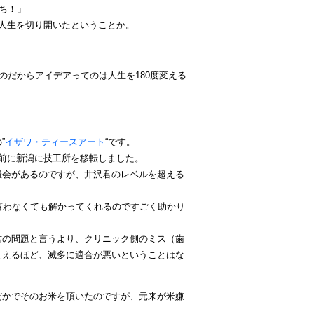
ち！」
人生を切り開いたということか。
のだからアイデアってのは人生を180度変える
”
イザワ・ティースアート
“です。
前に新潟に技工所を移転しました。
機会があるのですが、井沢君のレベルを超える
言わなくても解かってくれるのですごく助かり
君の問題と言うより、クリニック側のミス（歯
まえるほど、滅多に適合が悪いということはな
だかでそのお米を頂いたのですが、元来が米嫌