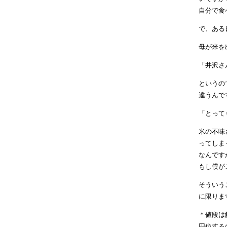
自分で食
で、ある
母が米を
「井沢さ
というの
違うんで
「とって
米の不味
ってしま
なんです
もし僕が
そういう
に限りま
＊値段は
円位する