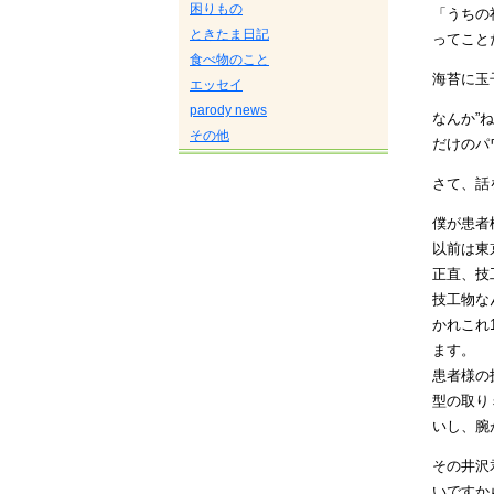
困りもの
「うちの
ときたま日記
ってこと
食べ物のこと
海苔に玉
エッセイ
parody news
なんか”
その他
だけのパ
さて、話
僕が患者
以前は東
正直、技
技工物な
かれこれ
ます。
患者様の
型の取り
いし、腕
その井沢
いですか