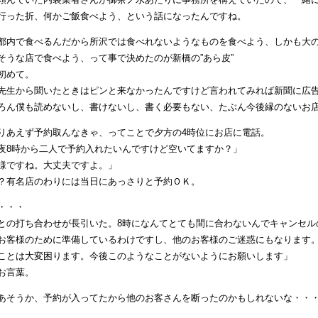
行った折、何かご飯食べよう、という話になったんですね。
都内で食べるんだから所沢では食べれないようなものを食べよう、しかも大
そうな店で食べよう、って事で決めたのが新橋の”あら皮”
初めて。
先生から聞いたときはピンと来なかったんですけど言われてみれば新聞に広告
ろん僕も読めないし、書けないし、書く必要もない、たぶん今後縁のないお
りあえず予約取んなきゃ、ってことで夕方の4時位にお店に電話。
夜8時から二人で予約入れたいんですけど空いてますか？」
様ですね。大丈夫ですよ。」
？有名店のわりには当日にあっさりと予約ＯＫ。
・・・
との打ち合わせが長引いた。8時になんてとても間に合わないんでキャンセル
お客様のために準備しているわけですし、他のお客様のご迷惑にもなります
ことは大変困ります。今後このようなことがないようにお願いします」
お言葉。
あそうか、予約が入ってたから他のお客さんを断ったのかもしれないな・・