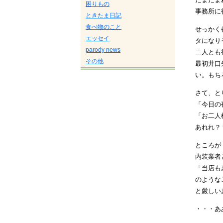
困りもの
事務所に
ときたま日記
食べ物のこと
せっかく
エッセイ
タになり
parody news
二人とも
その他
最初井口
い。もち
さて、と
「今日の
「お二人
あれれ？
ところが
内装業者
「当店も
のような
と厳しい
・・・あ