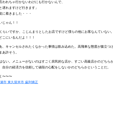
言われちゃ行かないわけにも行かないんで、
と遅れますけど行きます」
皮に着きました・・・
いじゃん！！
席くらいですか、こじんまりとしたお店ですけど僕らの他にお客なんていない
どこにいるんだよ！！！
あ、キャンセルされたくなかった事情は飲み込めた。高飛車な態度が腹立つ
まあ許そう。
はない。メニューがないのはすごく庶民的な店か、すごい高級店かのどちら
、自分の経済力を信頼して値段の心配をしないかのどちらかということだ。
く〜〜〜
清瀬市 東久留米市 歯列矯正