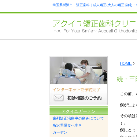
埼玉県所沢市 矯正歯科｜成人矯正(大人の矯正歯科)・
HOME
>
続・三
この前、
初診相談のご予約
僕が生ま
アクイユガーデン
その頃は
歯列矯正治療中の痛みについて
す。
所沢界隈食べ歩き
僕にとっ
ガーデン
たまたま