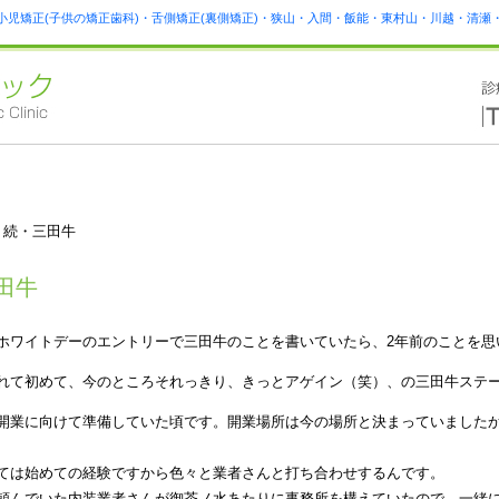
小児矯正(子供の矯正歯科)・舌側矯正(裏側矯正)・狭山・入間・飯能・東村山・川越・清
 続・三田牛
田牛
ホワイトデーのエントリーで三田牛のことを書いていたら、2年前のことを思
れて初めて、今のところそれっきり、きっとアゲイン（笑）、の三田牛ステ
開業に向けて準備していた頃です。開業場所は今の場所と決まっていました
ては始めての経験ですから色々と業者さんと打ち合わせするんです。
頼んでいた内装業者さんが御茶ノ水あたりに事務所を構えていたので、一緒