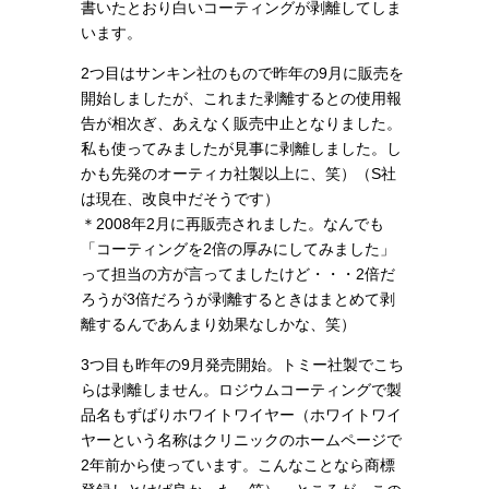
書いたとおり白いコーティングが剥離してしま
います。
2つ目はサンキン社のもので昨年の9月に販売を
開始しましたが、これまた剥離するとの使用報
告が相次ぎ、あえなく販売中止となりました。
私も使ってみましたが見事に剥離しました。し
かも先発のオーティカ社製以上に、笑）（S社
は現在、改良中だそうです）
＊2008年2月に再販売されました。なんでも
「コーティングを2倍の厚みにしてみました」
って担当の方が言ってましたけど・・・2倍だ
ろうが3倍だろうが剥離するときはまとめて剥
離するんであんまり効果なしかな、笑）
3つ目も昨年の9月発売開始。トミー社製でこち
らは剥離しません。ロジウムコーティングで製
品名もずばりホワイトワイヤー（ホワイトワイ
ヤーという名称はクリニックのホームページで
2年前から使っています。こんなことなら商標