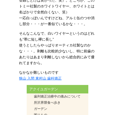
登録しとけば良かった、笑）。ところが、この
トミー社製のホワイトワイヤー、ホワイトとは
名ばかりで全然白くない、笑）
一応白っぽいんですけどね、アルミ缶のつや消
し部分・・・が一番似ているかな・・・。
そんなこんなで、白いワイヤーというのはどれ
も”帯に短し襷に長し”
使うとしたらやっぱりオーティカ社製なのか
な・・・。剥離も比較的少ないし、特に前歯の
あたりはあまり剥離しないから総合的にみて優
れてますから。
なかなか難しいものです
狭山 入間 東村山 歯科矯正
アクイユガーデン
歯列矯正治療中の痛みについて
所沢界隈食べ歩き
ガーデン
困りもの