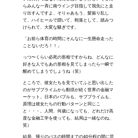
らみんな一斉に南ウイング目指して我先にと走
り出すんですよ、そりゃあもう、髪振り乱し
て、ハイヒールで躓いて、鞄落として、踏みつ
けられて、大変な騒ぎです。
「お前ら体育の時間にそんなに一生懸命走った
ことないだろ！！」
っつ〜くらい必死の形相ですからね、どんなに
好きな人でもあの形相を見てしまったら一瞬で
醒めてしまうでしょうね（笑）
ところで、彼女たちを見ていてふと思い出した
のがサブプライムから動揺が続く世界の金融マ
ーケット。日本のバブルも、サブプライムも、
原理は彼女たちの行動パターンと同じこ
と・・・。人間、何歳になっても、どれだけ高
度な金融工学を使っても、結局は一緒なのね、
笑）
結局、帰りのバスの時間までの40分程の間に芸