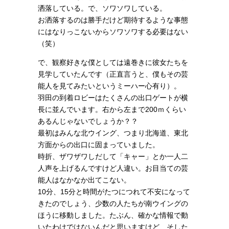
洒落している。で、ソワソワしている。
お洒落するのは勝手だけど期待するような事態
にはなりっこないからソワソワする必要はない
（笑）
で、観察好きな僕としては遠巻きに彼女たちを
見学していたんです（正直言うと、僕もその芸
能人を見てみたいというミーハー心有り）。
羽田の到着ロビーはたくさんの出口ゲートが横
長に並んでいます。右から左まで200ｍくらい
あるんじゃないでしょうか？？
最初はみんな北ウイング、つまり北海道、東北
方面からの出口に固まっていました。
時折、ザワザワしだして「キャー」とか一人二
人声を上げるんですけど人違い。お目当ての芸
能人はなかなか出てこない。
10分、15分と時間がたつにつれて不安になって
きたのでしょう、少数の人たちが南ウイングの
ほうに移動しました。たぶん、確かな情報で動
いたわけではないんだと思いますけど、そした