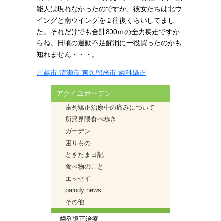
能人は現れなかったのですが、彼女たちは北ウ
イングと南ウイングを２往復くらいしてまし
た。それだけでも合計800ｍの全力疾走ですか
らね。日頃の運動不足解消に一役買ったのかも
知れません・・・。
川越市 清瀬市 東久留米市 歯科矯正
アクイユガーデン
歯列矯正治療中の痛みについて
所沢界隈食べ歩き
ガーデン
困りもの
ときたま日記
食べ物のこと
エッセイ
parody news
その他
歯列矯正治療