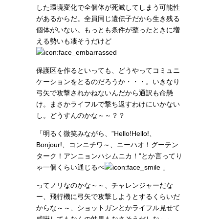
した環境変化で全個体が死滅してしまう可能性
があるからだ。全員同じ遺伝子だから生き残る
個体がいない。もっとも条件が整ったときに増
える勢いも凄そうだけど
保護区を作るといっても、どうやってコミュニ
ケーションをとるのだろうか・・・。いきなり
弓矢で攻撃されかねないんだから通訳も命懸
け。まさかライフルで撃ち返すわけにいかない
し。どうすんのかな～～？？
「明るく微笑みながら、”Hello!Hello!、
Bonjour!、コンニチワ～、ニーハオ！グーテン
ターク！アンニョンハシムニカ！”とか言ってり
ゃ一個くらい通じるべ
」
ってノリなのかな～～、チャレンジャーだな
ー、飛行機に弓矢で攻撃しようとするくらいだ
からな～～、ショットガンとかライフル見せて