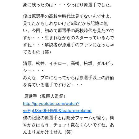
象に残ったのは・・・やっぱり原選手でした。
僕は原選手の高校生時代は見てないんですよ、
見てたかもしれないけど5歳だから記憶に無
い。今回、初めて原選手の高校時代を見たので
すが・・・生まれながらのスターっているんで
すね・・・解説者が原選手のファンになっちゃ
てるもの（笑）
清原、松井、イチロー、高橋、松坂、ダルビッ
シュ・・・
みんな、プロになってからは原選手以上の評価
を得ている選手ですけど・・・
原選手（現巨人監督）
http://jp.youtube.com/watch?
v=PgUXm0EHWI0&feature=related
僕の記憶の原選手とは随分フォームが違う。爽
やかさはもう、チョット変なくらいですね、あ
んまり見かけません（笑）