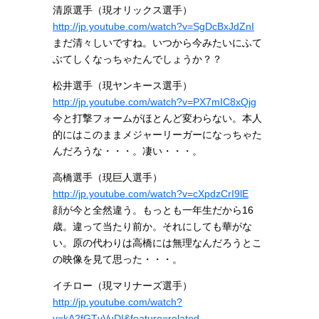
清原選手（現オリックス選手）
http://jp.youtube.com/watch?v=SgDcBxJdZnI
まだ清々しいですね。いつから今みたいにふて
ぶてしくなっちゃたんでしょうか？？
松井選手（現ヤンキース選手）
http://jp.youtube.com/watch?v=PX7mIC8xQjg
今と打撃フォームがほとんど変わらない。本人
的にはこのままメジャーリーガーになっちゃた
んだろうな・・・。凄い・・・。
高橋選手（現巨人選手）
http://jp.youtube.com/watch?v=cXpdzCrI9lE
顔が今と全然違う。もっとも一年生だから16
歳。違って当たり前か。それにしても華がな
い。原の代わりは高橋には無理なんだろうとこ
の映像を見て思った・・・。
イチロー（現マリナーズ選手）
http://jp.youtube.com/watch?
v=kA2fGTvVuDI&feature=related