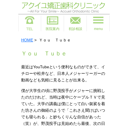
医院案内
初診相談
menu
HOME
> Ｙｏｕ Ｔｕｂｅ
Ｙｏｕ Ｔｕｂｅ
最近はYouTubeという便利なものができて、イ
チローや松井など、日本人メジャーリーガーの
動画なども気軽に見ることが出来る。
僕が大学生の頃に野茂投手がメジャーに挑戦し
たのだけれど、当時は夜中にケーブルＴＶで見
ていた。大学の講義は僕にとって白い袈裟を着
た坊さんの御経のようで「これさえ聞けばいつ
でも寝られる」と妙ちくりんな自信があった
（笑）が、野茂投手は見始めたら最後、次の日