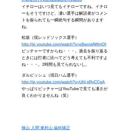
イチローはいつ見てもイチローですね。イチロ
ーもそうですけど、凄い選手は解説者がコメン
トを振られても一瞬絶句する瞬間があります
ね。
松坂（現レッドソックス選手）
http://jp.youtube.com/watch?v=o8wvxtAWmQI
ピッチャーですからね・・・。過去を振り返る
ときには打者に比べてどう考えても不利ですよ
ね・・・。2時間も見てられないし。
ダルビッシュ（現日ハム選手）
http://jp.youtube.com/watch?v=Uhl-sRyCCgA
やっぱりピッチャーはYouTubeで見ても凄さが
良くわかりませんね（笑）
狭山 入間 東村山 歯科矯正