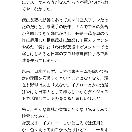
にテストがあろうがなんだろうが惹きつけられ
てやまなかった。
僕は父親の影響もあって元々は巨人ファンだっ
たのだけど、原選手の晩年、ＦＡで中日の落合
が入団してきて嫌気がさし、長島一茂を原の代
打に起用した長島茂雄に激怒して巨人ファンを
やめた（笑）とりわけ野茂投手がメジャーで活
躍しはじめると日本のプロ野球自体にまるで興
味を失ってしまった。
以来、日米問わず、日本代表チームを除いて特
定の球団を応援するということはなくなり、現
在も野球はあまり見ない。イチローとかの活躍
はやはり日本人として誇らしいからダイジェス
トで活躍している姿を見ると嬉しいけれど。
先日、そんな野球が突如見たくなりYouTubeで
検索してみた。
野茂投手、イチロー、古いところでは江川と
か、色々あって面白かったけれど・・・一番印