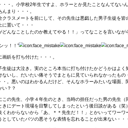
・・・。小学校2年生ですよ、ホラーとか見たことなんてない
あんまり・・・。
全クラスメートを前にして、その先生は悪戯した男子生徒を皆
上に置いて・・・
がどんなことしたのか教えてやる！！」ってなことを言いなが
ンッ！！”
に画鋲を打ち付けた・・・。
子生徒は大泣き。実のところ本当に打ち付けたかどうかはよく
けないし、だいたい痛そうでまともに見ていられなかったもの
・・。悪いのはわかるんだけど、そんなホラーみたいな場面、
かい？？
にこの先生、小学４年生のとき、当時の担任だった男の先生（
ときにデート現場を目撃してしまったという後日談がある（笑
良くわからないから「あ、＊＊先生だ！！」とかいってワーワ
うとしていたバツの悪そうな表情を忘れることが出来ない・・