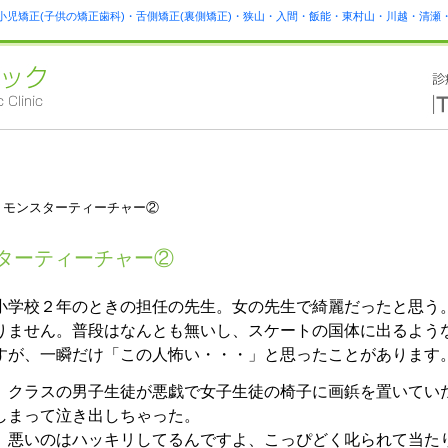
小児矯正(子供の矯正歯科)・舌側矯正(裏側矯正)・狭山・入間・飯能・東村山・川越・清
 モンスターティーチャー②
ターティーチャー②
小学校２年のときの担任の先生。女の先生で綺麗だったと思う
りません。普段はなんとも無いし、スケートの国体に出るよう
すが、一瞬だけ「この人怖い・・・」と思ったことがあります
、クラスの男子生徒が悪戯で女子生徒の椅子に画鋲を置いてい
しまって泣き出しちゃった。
、悪いのはハッキリしてるんですよ、こっぴどく叱られて当た