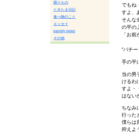
困りもの
でもね
ときたま日記
すよ、
食べ物のこと
そんな
エッセイ
の平の
parody news
「お前
その他
“パチー
手の平
当の男
けるわ
すよ・
はない
ちなみ
行った
僕らは
抑えよ