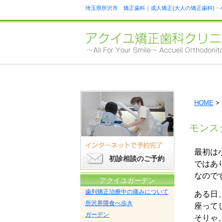
埼玉県所沢市 矯正歯科｜成人矯正(大人の矯正歯科)・
HOME
>
モンス
最初は
初診相談のご予約
ではあ
なので
アクイユガーデン
歯列矯正治療中の痛みについて
ある日
所沢界隈食べ歩き
座って
ガーデン
そりゃ