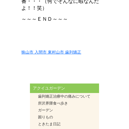
番・・・（何でそんなに暇なんだ
よ！！笑）
～～～ＥＮＤ～～～
狭山市 入間市 東村山市 歯列矯正
アクイユガーデン
歯列矯正治療中の痛みについて
所沢界隈食べ歩き
ガーデン
困りもの
ときたま日記