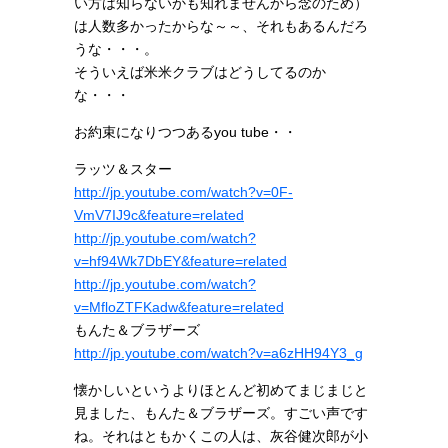
い方は知らないかも知れませんから念のため）
は人数多かったからな～～、それもあるんだろ
うな・・・。
そういえば米米クラブはどうしてるのか
な・・・
お約束になりつつあるyou tube・・
ラッツ＆スター
http://jp.youtube.com/watch?v=0F-
VmV7IJ9c&feature=related
http://jp.youtube.com/watch?
v=hf94Wk7DbEY&feature=related
http://jp.youtube.com/watch?
v=MfloZTFKadw&feature=related
もんた＆ブラザーズ
http://jp.youtube.com/watch?v=a6zHH94Y3_g
懐かしいというよりほとんど初めてまじまじと
見ました、もんた＆ブラザーズ。すごい声です
ね。それはともかくこの人は、灰谷健次郎が小