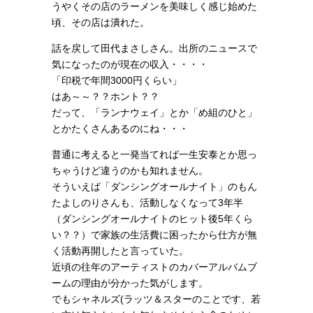
うやくその店のラーメンを美味しく感じ始めた
頃、その店は潰れた。
話を戻して田代まさしさん。出所のニュースで
気になったのが現在の収入・・・・
「印税で年間3000円くらい」
はあ～～？？ホント？？
だって、「ランナウェイ」とか「め組のひと」
とかたくさんあるのにね・・・
普通に考えると一発当てれば一生安泰とか思っ
ちゃうけど違うのかも知れません。
そういえば「ダンシングオールナイト」のもん
たよしのりさんも、活動しなくなって3年半
（ダンシングオールナイトのヒット後5年くら
い？？）で家族の生活費に困ったから仕方が無
く活動再開したと言っていた。
近頃の往年のアーティストのカバーアルバムブ
ームの理由が分かった気がします。
でもシャネルズ(ラッツ＆スターのことです、若