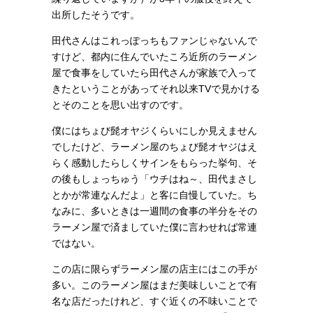
出所したそうです。
田代さんはこれっぽっちもファンじゃないんで
すけど、都内に住んでいたころ近所のラーメン
屋で食事をしていたら田代さんが家族で入って
きたということがあってそれ以来TVで見かける
とそのことを思い出すのです。
僕にはちょび髭オヤジくらいにしか見えません
でしたけど、ラーメン屋のちょび髭オヤジはえ
らく感動したらしくサインをもらった挙句、そ
の後もしょっちゅう「ウチはね～、田代まさし
とかが常連なんだよ」と客に自慢していた。ち
なみに、多いときは一週間の食事の半分をその
ラーメン屋で済ましていた僕に言わせれば常連
ではない。
この店に限らずラーメン屋の店主にはこの手が
多い。このラーメン屋はまだ美味しいことで有
名な店だったけれど、すぐ近くの不味いことで