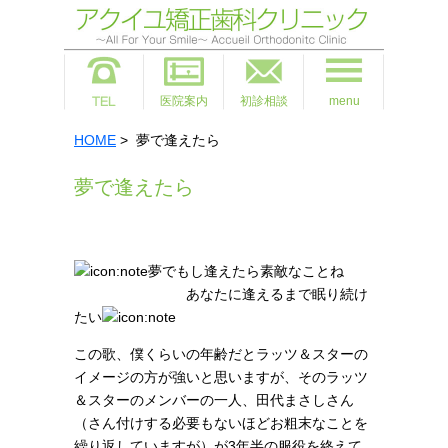
医院案内
初診相談
menu
HOME
> 夢で逢えたら
夢で逢えたら
夢でもし逢えたら素敵なことね
あなたに逢えるまで眠り続け
たい
この歌、僕くらいの年齢だとラッツ＆スターの
イメージの方が強いと思いますが、そのラッツ
＆スターのメンバーの一人、田代まさしさん
（さん付けする必要もないほどお粗末なことを
繰り返していますが）が3年半の服役を終えて