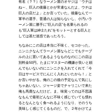
有名（？？）なラーメン屋のオヤジは「ウチは
ね～、巨人の後藤とかが常連なんだよ、ウチは
巨人の店だよ」とか言っていた。後藤なんて一
軍半の選手、普通の人は知らないし、小汚いラ
ーメン屋に勝手に”巨人の店”を名乗られるの
も”巨人軍は紳士たれ”をモットーとする巨人と
しては甚だ迷惑であったろう。
ちなみにこの店は本当に不味く、セコかった。
ニンニクなんてラーメン屋ならどこでもテーブ
ルの上に置いてあるようなものなのにこの店は
別料金50円。たまにマスターの機嫌が良いと頼
んでもいないのにニンニクを入れてくれて「今
日はサービスでにんにく入れといたから！」と
か言いやがる。俺のこの後の予定なんて気にし
ちゃあいない。ジャージ姿でチャリこいで来た
俺も馬鹿なんだけど。ま、味覚ってのは不思議
なもんで最初どんなに不味く感じていても慣れ
るとなんとなく食べれるようになり、そのうち
美味しく感じてくるものだ。で、２年かけてよ