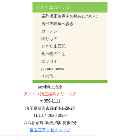
アクイユガーデン
歯列矯正治療中の痛みについて
所沢界隈食べ歩き
ガーデン
困りもの
ときたま日記
食べ物のこと
エッセイ
parody news
その他
歯列矯正治療
アクイユ矯正歯科クリニック
〒359-1111
埼玉県所沢市緑町4-1-29-2F
TEL:
04-2928-0050
西武新宿線 新所沢駅 徒歩2分
当医院アクセスマップ