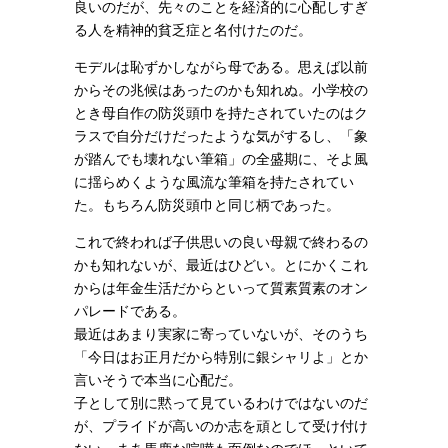
良いのだが、先々のことを経済的に心配しすぎ
る人を精神的貧乏症と名付けたのだ。
モデルは恥ずかしながら母である。思えば以前
からその兆候はあったのかも知れぬ。小学校の
とき母自作の防災頭巾を持たされていたのはク
ラスで自分だけだったような気がするし、「象
が踏んでも壊れない筆箱」の全盛期に、そよ風
に揺らめくような風流な筆箱を持たされてい
た。もちろん防災頭巾と同じ柄であった。
これで終われば子供思いの良い母親で終わるの
かも知れないが、最近はひどい。とにかくこれ
からは年金生活だからといって質素質素のオン
パレードである。
最近はあまり実家に寄っていないが、そのうち
「今日はお正月だから特別に銀シャリよ」とか
言いそうで本当に心配だ。
子として別に黙って見ているわけではないのだ
が、プライドが高いのか志を頑として受け付け