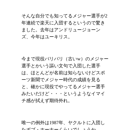
そんな自分でも知ってるメジャー選手が
2
年連続で楽天に入団するというので驚き
ました。去年はアンドリュージョーン
ズ、今年はユーキリス。
今まで現役バリバリ（古い
w
）のメジャー
選手とかいう謳い文句で入団した選手
は、ほとんどが名前は知らないけどスポ
ーツ新聞でメジャー時代の成績を見る
と、確かに現役でやってるメジャー選手
みたいだけど・・・というようなイマイ
チ感が拭えず期待外れ。
唯一の例外は
1987
年、ヤクルトに入団し
たボブ・ホーナーくらいでしょうか。