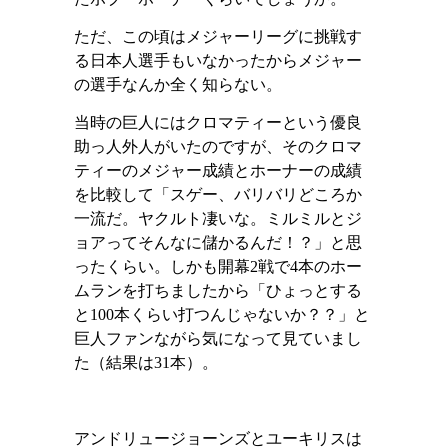
ただ、この頃はメジャーリーグに挑戦す
る日本人選手もいなかったからメジャー
の選手なんか全く知らない。
当時の巨人にはクロマティーという優良
助っ人外人がいたのですが、そのクロマ
ティーのメジャー成績とホーナーの成績
を比較して「スゲー、バリバリどころか
一流だ。ヤクルト凄いな。ミルミルとジ
ョアってそんなに儲かるんだ！？」と思
ったくらい。しかも開幕
2
戦で
4
本のホー
ムランを打ちましたから「ひょっとする
と
100
本くらい打つんじゃないか？？」と
巨人ファンながら気になって見ていまし
た（結果は
31
本）。
アンドリュージョーンズとユーキリスは