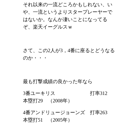
それ以来の一流どころかもしれない、い
や、一流というよりスタープレーヤーで
はないか。なんか凄いことになってる
ぞ、楽天イーグルスｗ
さて、この
2
人が
3
，
4
番に座るとどうなる
のか・・・
最も打撃成績の良かった年なら
3
番ユーキリス 打率
312
本塁打
29
（
2008
年）
4
番アンドリュージョーンズ 打率
263
本塁打
51
（
2005
年）