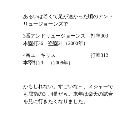
あるいは若くて足が速かった頃のアンド
リュージョーンズで
3
番アンドリュージョーンズ 打率
303
本塁打
36
盗塁
21
（
2000
年）
4
番ユーキリス 打率
312
本塁打
29
（
2008
年）
かもしれない。すごいな～、メジャーで
も屈指の
3
，
4
番だｗ。来年は楽天の試合
を見に行きたくなりました。