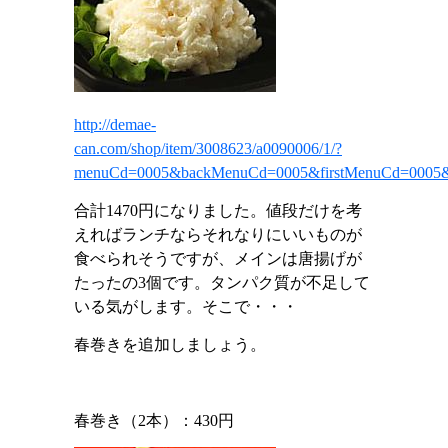
http://demae-
can.com/shop/item/3008623/a0090006/1/?
menuCd=0005&backMenuCd=0005&firstMenuCd=0005&
合計
1470
円になりました。値段だけを考
えればランチならそれなりにいいものが
食べられそうですが、メインは唐揚げが
たったの
3
個です。タンパク質が不足して
いる気がします。そこで・・・
春巻きを追加しましょう。
春巻き（
2
本）：430円