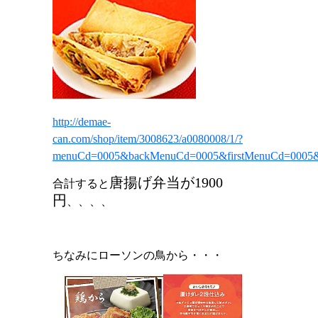
http://demae-
can.com/shop/item/3008623/a0080008/1/?
menuCd=0005&backMenuCd=0005&firstMenuCd=0005&
唐揚げ弁当が
1900
合計すると
円
、、、、
ちなみにローソンの鳥から・・・