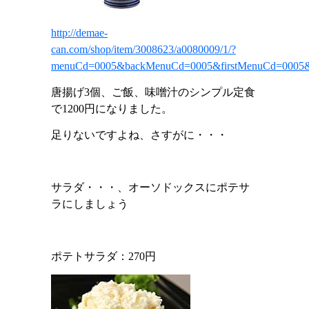
http://demae-
can.com/shop/item/3008623/a0080009/1/?
menuCd=0005&backMenuCd=0005&firstMenuCd=0005&
唐揚げ
3
個、ご飯、味噌汁のシンプル定食
で
1200
円になりました。
足りないですよね、さすがに・・・
サラダ・・・、オーソドックスにポテサ
ラにしましょう
ポテトサラダ：270円