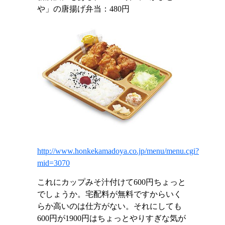
や」の唐揚げ弁当：
480
円
http://www.honkekamadoya.co.jp/menu/menu.cgi?
mid=3070
これにカップみそ汁付けて
600
円ちょっと
でしょうか。宅配料が無料ですからいく
らか高いのは仕方がない。それにしても
600
円が
1900
円はちょっとやりすぎな気が