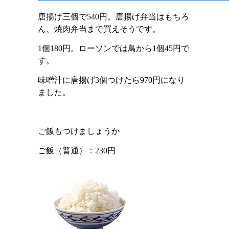
唐揚げ三個で
540
円。唐揚げ弁当はもちろ
ん、焼肉弁当まで買えそうです。
1
個
180
円。ローソンでは鳥から
1
個
45
円で
す。
味噌汁に唐揚げ
3
個つけたら
970
円になり
ました。
ご飯もつけましょうか
ご飯（普通）：230円