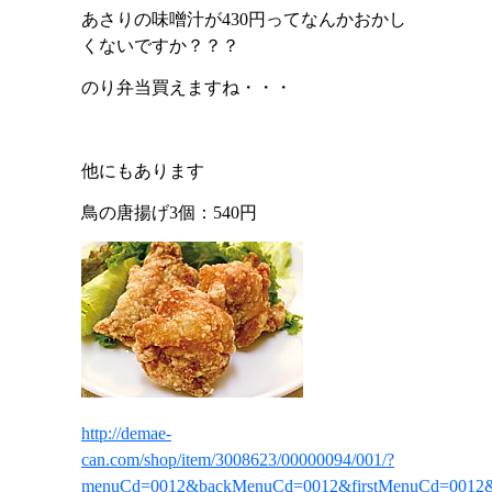
あさりの味噌汁が43
0
円ってなんかおかし
くないですか？？？
のり弁当買えますね・・・
他にもあります
鳥の唐揚げ
3
個：
540
円
http://demae-
can.com/shop/item/3008623/00000094/001/?
menuCd=0012&backMenuCd=0012&firstMenuCd=0012&