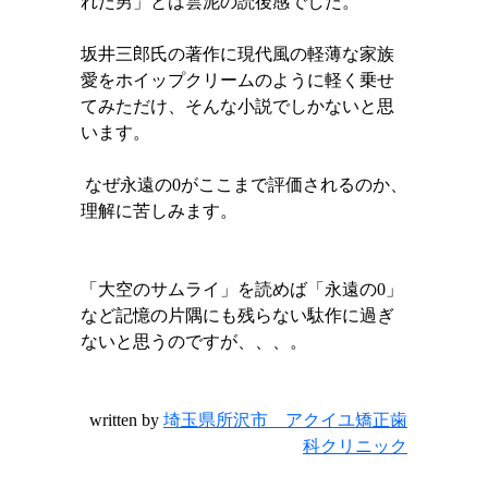
れた男」とは雲泥の読後感でした。
坂井三郎氏の著作に現代風の軽薄な家族
愛をホイップクリームのように軽く乗せ
てみただけ、そんな小説でしかないと思
います。
なぜ永遠の
0
がここまで評価されるのか、
理解に苦しみます。
「大空のサムライ」を読めば「永遠の0」
など記憶の片隅にも残らない駄作に過ぎ
ないと思うのですが、、、。
written by
埼玉県所沢市 アクイユ矯正歯
科クリニック