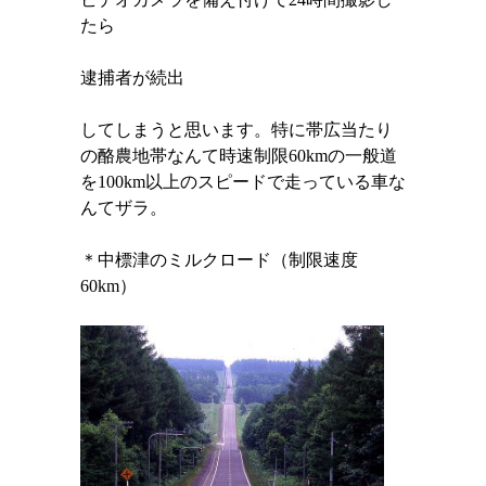
たら
逮捕者が続出
してしまうと思います。特に帯広当たり
の酪農地帯なんて時速制限
60km
の一般道
を
100km
以上のスピードで走っている車な
んてザラ。
＊中標津のミルクロード（制限速度
60km）