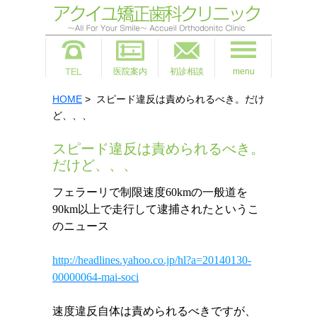
医院案内
初診相談
menu
HOME
> スピード違反は責められるべき。だけ
ど、、、
スピード違反は責められるべき。
だけど、、、
フェラーリで制限速度
60km
の一般道を
90km
以上で走行して逮捕されたというこ
のニュース
http://headlines.yahoo.co.jp/hl?a=20140130-
00000064-mai-soci
速度違反自体は責められるべきですが、