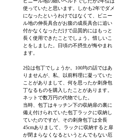
ビニール地の細いベルトでしたが
2
年位は
使っていたと思います。しかも
2
年でダメ
になったというわけではなくて、ビニー
ル地の伸長具合がお腹の成長具合に追い
付かなくなっただけで品質的にはもっと
長く使用できたことでしょう。惜しいこ
とをしました。日頃の不摂生が悔やまれ
ます。
2
位は包丁でしょうか。100均の話ではあ
りませんが、
私、以前料理に凝っていた
ことがありまして、何を思ったか刺身包
丁なるものを購入したことがあります。
ネットで数万円の代物でした。
当時、包丁はキッチン下の収納扉の裏に
備え付けられていた包丁ラックに収納し
ていたのですが、その刺身包丁は全長
45cm
ありまして、ラックに収納すると扉
が閉まらなくなるというとんでもない厄