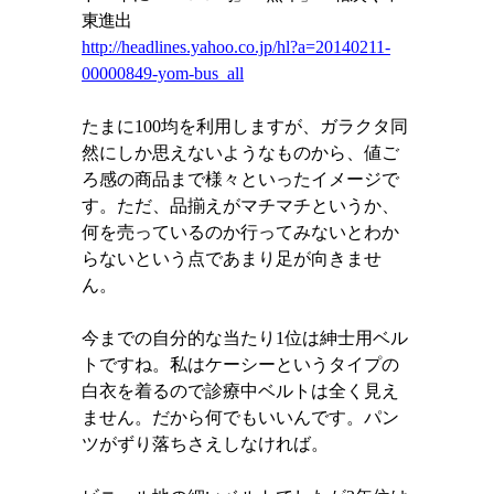
東進出
http://headlines.yahoo.co.jp/hl?a=20140211-
00000849-yom-bus_all
たまに
100
均を利用しますが、ガラクタ同
然にしか思えないようなものから、値ご
ろ感の商品まで様々といったイメージで
す。ただ、品揃えがマチマチというか、
何を売っているのか行ってみないとわか
らないという点であまり足が向きませ
ん。
今までの自分的な当たり
1
位は紳士用ベル
トですね。私はケーシーというタイプの
白衣を着るので診療中ベルトは全く見え
ません。だから何でもいいんです。パン
ツがずり落ちさえしなければ。