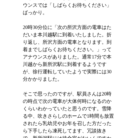
ウンスでは「しばらくお待ちください」
ばっかり。
20
時
30
分位に「次の所沢方面の電車はた
だいま本川越駅に到着いたしました。折
り返し、所沢方面の電車となります。到
着までしばらくお待ちください。」って
アナウンスがありました。通常
17
分で本
川越から新所沢駅に到着するようです
が、徐行運転していたようで実際には
30
分かかりました。
そこで思ったのですが、駅員さんは
20
時
の時点で次の電車が大体何時になるのか
くらいわかっていたと思うのです。雪降
る中、吹きさらしのホームで
1
時間も放置
されたら乳幼児やお年を召した方だった
ら下手したら凍死してます、冗談抜き