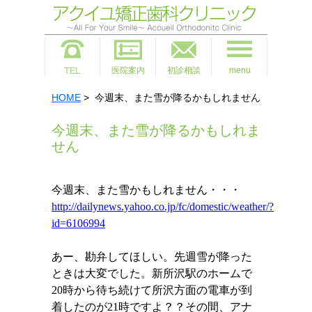
医院案内
初診相談
menu
HOME
> 今週末、また雪が降るかもしれません
今週末、また雪が降るかもしれま
せん
今週末、また雪かもしれません・・・
http://dailynews.yahoo.co.jp/fc/domestic/weather/?
id=6106994
あー、勘弁してほしい。先週雪が降った
ときは大変でした。新所沢駅のホームで
20
時から待ち続けて所沢方面の電車が到
着したのが
21
時ですよ？？その間、アナ