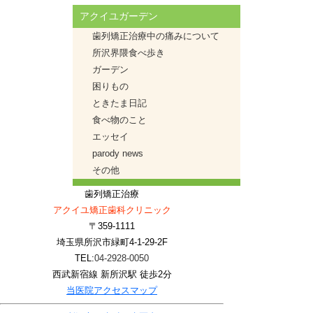
アクイユガーデン
歯列矯正治療中の痛みについて
所沢界隈食べ歩き
ガーデン
困りもの
ときたま日記
食べ物のこと
エッセイ
parody news
その他
歯列矯正治療
アクイユ矯正歯科クリニック
〒359-1111
埼玉県所沢市緑町4-1-29-2F
TEL:
04-2928-0050
西武新宿線 新所沢駅 徒歩2分
当医院アクセスマップ