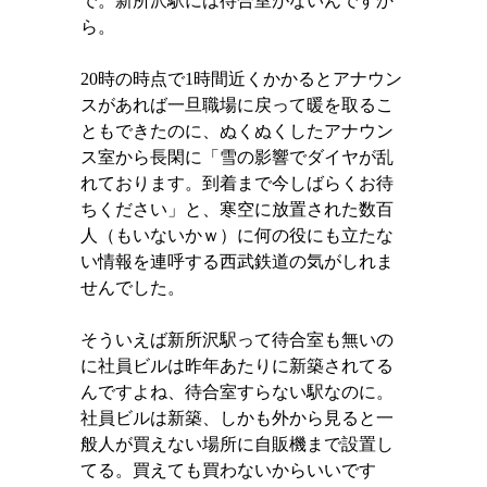
で。新所沢駅には待合室がないんですか
ら。
20
時の時点で
1
時間近くかかるとアナウン
スがあれば一旦職場に戻って暖を取るこ
ともできたのに、ぬくぬくしたアナウン
ス室から長閑に「雪の影響でダイヤが乱
れております。到着まで今しばらくお待
ちください」と、寒空に放置された数百
人（もいないかｗ）に何の役にも立たな
い情報を連呼する西武鉄道の気がしれま
せんでした。
そういえば新所沢駅って待合室も無いの
に社員ビルは昨年あたりに新築されてる
んですよね、待合室すらない駅なのに。
社員ビルは新築、しかも外から見ると一
般人が買えない場所に自販機まで設置し
てる。買えても買わないからいいです