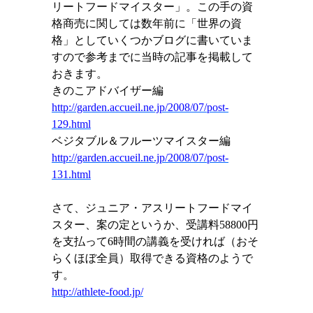
リートフードマイスター」。この手の資
格商売に関しては数年前に「世界の資
格」としていくつかブログに書いていま
すので参考までに当時の記事を掲載して
おきます。
きのこアドバイザー編
http://garden.accueil.ne.jp/2008/07/post-
129.html
ベジタブル＆フルーツマイスター編
http://garden.accueil.ne.jp/2008/07/post-
131.html
さて、ジュニア・アスリートフードマイ
スター、案の定というか、受講料
58800
円
を支払って
6
時間の講義を受ければ（おそ
らくほぼ全員）取得できる資格のようで
す。
http://athlete-food.jp/