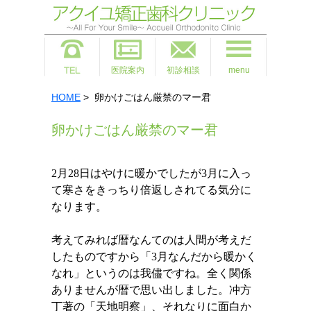
医院案内
初診相談
menu
HOME
> 卵かけごはん厳禁のマー君
卵かけごはん厳禁のマー君
2
月
28
日はやけに暖かでしたが
3
月に入っ
て寒さをきっちり倍返しされてる気分に
なります。
考えてみれば暦なんてのは人間が考えだ
したものですから「
3
月なんだから暖かく
なれ」というのは我儘ですね。全く関係
ありませんが暦で思い出しました。冲方
丁著の「天地明察」、それなりに面白か