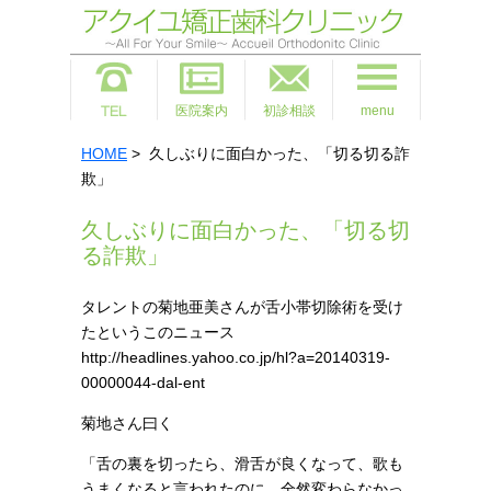
医院案内
初診相談
menu
HOME
> 久しぶりに面白かった、「切る切る詐
欺」
久しぶりに面白かった、「切る切
る詐欺」
タレントの菊地亜美さんが舌小帯切除術を受け
たというこのニュース
http://headlines.yahoo.co.jp/hl?a=20140319-
00000044-dal-ent
菊地さん曰く
「舌の裏を切ったら、滑舌が良くなって、歌も
うまくなると言われたのに、全然変わらなかっ