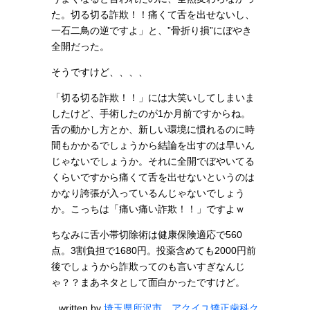
た。切る切る詐欺！！痛くて舌を出せないし、
一石二鳥の逆ですよ」と、”骨折り損”にぼやき
全開だった。
そうですけど、、、、
「切る切る詐欺！！」には大笑いしてしまいま
したけど、手術したのが1か月前ですからね。
舌の動かし方とか、新しい環境に慣れるのに時
間もかかるでしょうから結論を出すのは早いん
じゃないでしょうか。それに全開でぼやいてる
くらいですから痛くて舌を出せないというのは
かなり誇張が入っているんじゃないでしょう
か。こっちは「痛い痛い詐欺！！」ですよｗ
ちなみに舌小帯切除術は健康保険適応で560
点。3割負担で1680円。投薬含めても2000円前
後でしょうから詐欺ってのも言いすぎなんじ
ゃ？？まあネタとして面白かったですけど。
written by
埼玉県所沢市 アクイユ矯正歯科ク