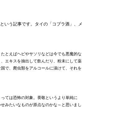
という記事です。タイの「コブラ酒」、メ
、たとえばヘビやサソリなどは今でも悪魔的な
り、エキスを抽出して飲んだり、粉末にして薬
な国で、爬虫類をアルコールに漬けて、それを
とっては恐怖の対象。畏敬というより単純に
いせみたいなものが原点なのかな～と思いまし