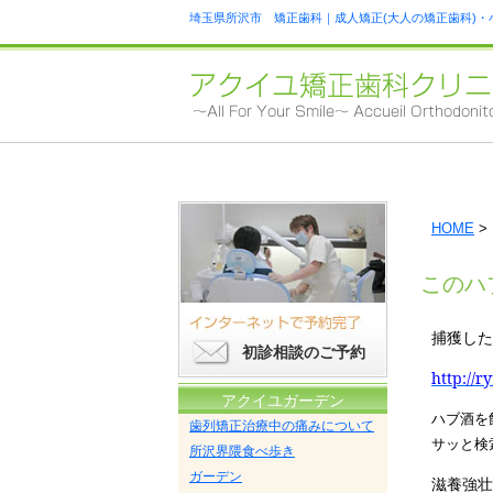
埼玉県所沢市 矯正歯科｜成人矯正(大人の矯正歯科)・
HOME
>
このハ
捕獲した
初診相談のご予約
http://r
アクイユガーデン
ハブ酒を
歯列矯正治療中の痛みについて
サッと検
所沢界隈食べ歩き
ガーデン
滋養強壮