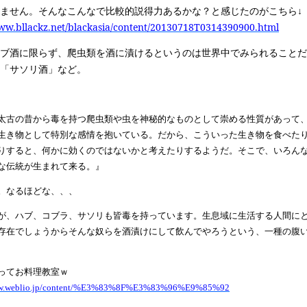
ません。そんなこんなで比較的説得力あるかな？と感じたのがこちら↓
www.bllackz.net/blackasia/content/20130718T0314390900.html
ブ酒に限らず、爬虫類を酒に漬けるというのは世界中でみられることだ
「サソリ酒」など。
太古の昔から毒を持つ爬虫類や虫を神秘的なものとして崇める性質があって
生き物として特別な感情を抱いている。だから、こういった生き物を食べた
りすると、何かに効くのではないかと考えたりするようだ。そこで、いろん
な伝統が生まれて来る。』
。なるほどな、、、
が、ハブ、コブラ、サソリも皆毒を持っています。生息域に生活する人間に
存在でしょうからそんな奴らを酒漬けにして飲んでやろうという、一種の腹
ってお料理教室ｗ
ww.weblio.jp/content/%E3%83%8F%E3%83%96%E9%85%92