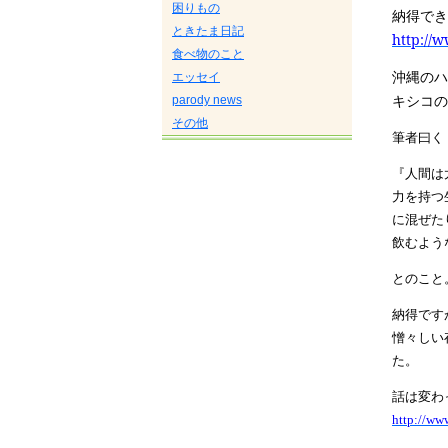
困りもの
納得でき
ときたま日記
http://
食べ物のこと
沖縄のハ
エッセイ
キシコの
parody news
その他
筆者曰く
『人間は
力を持つ
に混ぜた
飲むよう
とのこと
納得です
憎々しい
た。
話は変わ
http://w