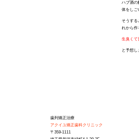
ハブ酒の
体
をしご
そうする
れから作
生臭くて
と予想し
歯列矯正治療
アクイユ矯正歯科クリニック
〒359-1111