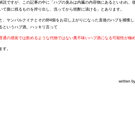
解説ですが、この記事の中に「
ハブ
の
臭み
は
内臓の
内容物
にあるといわれ、
いて腹に残るものを
搾り
出し
、洗ってから
焼酎
に
漬ける
」とあります。
と、ヤンバルクイナとその卵4個をお召し上がりになった直後のハブを捕獲し
るというハブ酒。ハッキリ言って
普通の感覚では飲めるような代物ではない糞不味いハブ酒になる可能性が極
ます。
written b