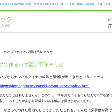
小児矯正(子供の矯正歯科)・舌側矯正(裏側矯正)・狭山・入間・飯能・東村山・川越・清
 このハブで作るハブ酒は不味そうだ
ブで作るハブ酒は不味そうだ
ハブからヤンバルクイナの成鳥と卵4個が出てきたというニュース
yukyushimpo.jp/news/storyid-225001-storytopic-5.html
飲んだことはありませんが、このニュースを見て「そもそもなんでハブを酒
索してみましたがあまり説得力のある解説は探せませんでした。
、がとってつけた理由でしょうか。ただこれも、そんなに栄養価が高け