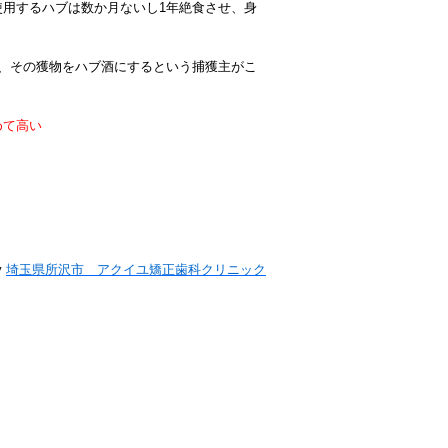
使用
する
ハブ
は数
か月
ないし
1年
絶食
させ、
身
、その獲物をハブ酒にするという捕獲主がこ
めて高い
y
埼玉県所沢市 アクイユ矯正歯科クリニック