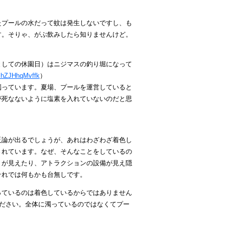
たプールの水だって蚊は発生しないですし、も
す。そりゃ、がぶ飲みしたら知りませんけど。
としての休園日）はニジマスの釣り堀になって
=hZJHhqMvffk
）
濁っています。夏場、プールを運営していると
が死なないように塩素を入れていないのだと思
反論が出るでしょうが、あれはわざわざ着色し
されています。
なぜ、そんなことをしているの
トが見えたり、アトラクションの設備が見え隠
それでは何もかも台無しです。
っているのは着色しているからではありません
ください。全体に濁っているのではなくてプー