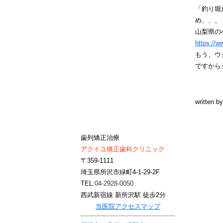
「釣り堀
め、、、
山梨県の
https://
もう、ウ
ですから
written b
歯列矯正治療
アクイユ矯正歯科クリニック
〒359-1111
埼玉県所沢市緑町4-1-29-2F
TEL:
04-2928-0050
西武新宿線 新所沢駅 徒歩2分
当医院アクセスマップ