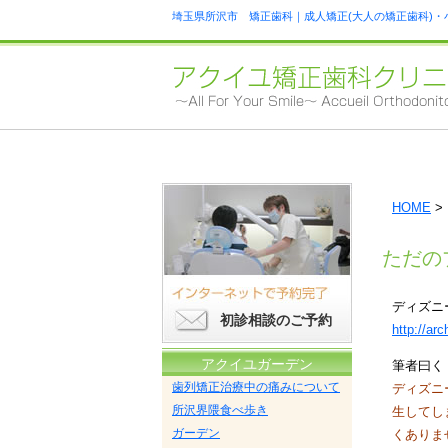
埼玉県所沢市 矯正歯科｜成人矯正(大人の矯正歯科)・
HOME
>
ただの
ディズニ
初診相談のご予約
http://arc
アクイユガーデン
筆者曰く
歯列矯正治療中の痛みについて
ディズニ
所沢界隈食べ歩き
生してし
ガーデン
くありま