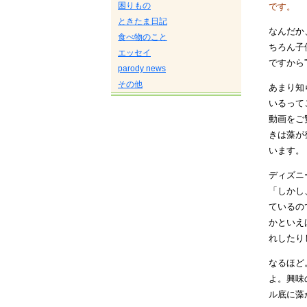
困りもの
です。
ときたま日記
なんだか
食べ物のこと
ちろん子
エッセイ
ですから
parody news
その他
あまり知
いるって
動画をご
きは藻が
います。
ディズニ
「しかし
ているの
かといえ
れしたり
なるほど
よ。興味
ル底に藻