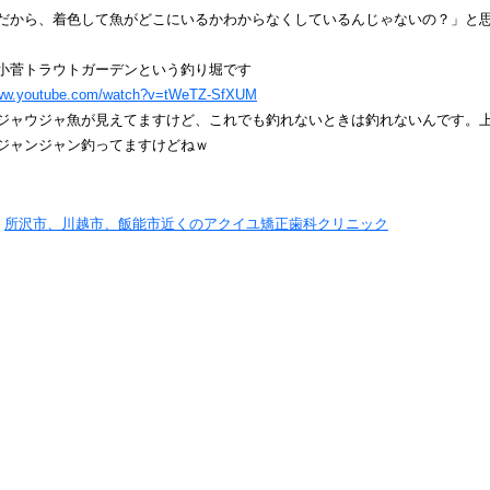
だから、着色して魚がどこにいるかわからなくしているんじゃないの？」と
小菅トラウトガーデンという釣り堀です
www.youtube.com/watch?v=tWeTZ-SfXUM
ジャウジャ魚が見えてますけど、これでも釣れないときは釣れないんです。
ジャンジャン釣ってますけどねｗ
y
所沢市、川越市、飯能市近くのアクイユ矯正歯科クリニック