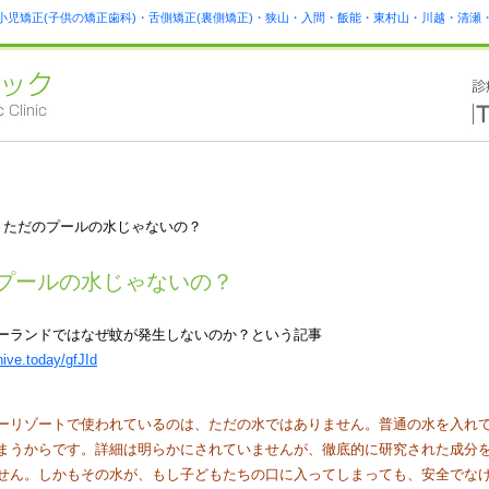
小児矯正(子供の矯正歯科)・舌側矯正(裏側矯正)・狭山・入間・飯能・東村山・川越・清
 ただのプールの水じゃないの？
プールの水じゃないの？
ーランドではなぜ蚊が発生しないのか？という記事
hive.today/gfJId
ーリゾートで使われているのは、ただの水ではありません。普通の水を入れ
まうからです。詳細は明らかにされていませんが、徹底的に研究された成分
せん。しかもその水が、もし子どもたちの口に入ってしまっても、安全でな