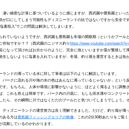
、凄い緻密な計算に基づいているように感じますが、西武園や豊島園といっ
供が口にしてしまう可能性もディズニーランドの比ではないですから安全で
”塩素投入”でこの問題は解決してしまいます。
られていないようですが、西武園も豊島園も冬場の閑散期（というかプール
ご存知ですか？？（西武園のニジマス釣り
https://www.youtube.com/watch?v
覧になって頂ければお分かりのように、完全に池といいますか藻が繁殖して
発生しないように塩素を入れていますが、冬場、釣り堀を運営するときは魚
ーランドの濁っている水に対して筆者は以下のように解説しています。
、パークに流れる川や海の水の色はあんなに濁っているじゃないか」という
です。もちろん、人体や環境に影響がないように、ほどよく濁るように調整
ば、これも答えは簡単です。パーク内の川底に、もしも排水溝やコンクリー
したら、その瞬間に川ではなくただのプールだと気づいてしまうでしょう。
。ディズニーランドの運営努力は良く理解できました。だけど、釣り堀が濁
のある方は
豊島園フィッシングエリアの映像
、これの2分30秒あたりをご覧
が沈殿しているのがわかります。