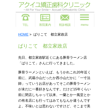
医院案内
初診相談
menu
HOME
> ばりこて 都立家政店
ばりこて 都立家政店
先日、都立家政駅近くにある豚骨ラーメン店
「ばりこて」さんに行ってきました。
豚骨ラーメンといえば、もうかれこれ20年近く
前に、武蔵小山だったか西小山だかに「一寸法
師」っていうお店があってそこの豚骨ラーメン
が未だに一番好きなんです。だけど15年くらい
前に閉店しちゃって以来、一蘭とか一風堂とか
の有名店にも行ってはみてもなんか違うんです
よ。不味いとは思わないですけど、そこまで美