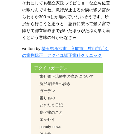
それにしても都立家政ってビミョーな立ち位置
の駅なんですね。急行が止まるお隣の鷺ノ宮か
らわずか300ｍしか離れていないそうです。所
沢から行こうと思うと、急行に乗って鷺ノ宮で
降りて都立家政まで歩いたほうがたぶん早く着
くという意味の分からなさｗ
written by
埼玉県所沢市 入間市 狭山市近く
の歯列矯正 アクイユ矯正歯科クリニック
アクイユガーデン
歯列矯正治療中の痛みについて
所沢界隈食べ歩き
ガーデン
困りもの
ときたま日記
食べ物のこと
エッセイ
parody news
その他