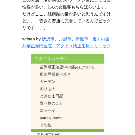
性客が多い。1人の女性客もちらほらいます。
だけどここ、結構麺の量が多いと思うんですけ
ど、、、皆さん普通に完食しているんでビック
リです、、、
written by
所沢市、川越市、新座市 近くの歯
列矯正専門医院 アクイユ矯正歯科クリニック
アクイユガーデン
歯列矯正治療中の痛みについて
所沢界隈食べ歩き
ガーデン
困りもの
ときたま日記
食べ物のこと
エッセイ
parody news
その他