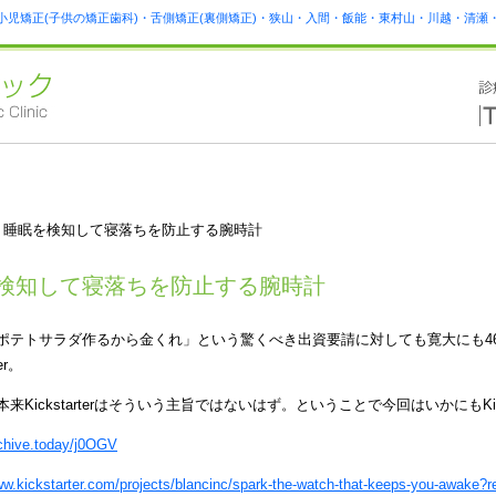
小児矯正(子供の矯正歯科)・舌側矯正(裏側矯正)・狭山・入間・飯能・東村山・川越・清
 睡眠を検知して寝落ちを防止する腕時計
検知して寝落ちを防止する腕時計
ポテトサラダ作るから金くれ」という驚くべき出資要請に対しても寛大にも46
ter。
来Kickstarterはそういう主旨ではないはず。ということで今回はいかにもKick
rchive.today/j0OGV
ww.kickstarter.com/projects/blancinc/spark-the-watch-that-keeps-you-awake?