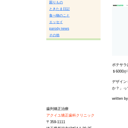
困りもの
ときたま日記
食べ物のこと
エッセイ
parody news
その他
ポテサラ
＄600
デザイン
か？」っ
written b
歯列矯正治療
アクイユ矯正歯科クリニック
〒359-1111