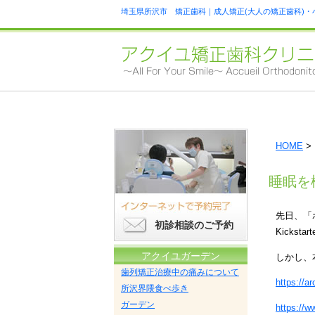
埼玉県所沢市 矯正歯科｜成人矯正(大人の矯正歯科)・
HOME
>
睡眠を
先日、「
初診相談のご予約
Kickstar
アクイユガーデン
しかし、本
歯列矯正治療中の痛みについて
https://a
所沢界隈食べ歩き
ガーデン
https://w