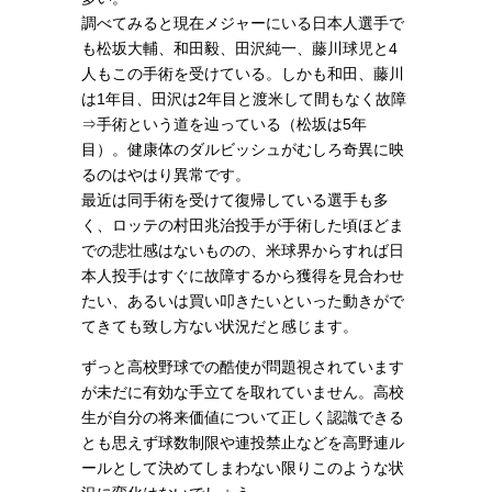
調べてみると現在メジャーにいる日本人選手で
も松坂大輔、
和田毅、
田沢純一、藤川球児と4
人もこの手術を受けている。しかも和田、藤川
は1年目、田沢は2年目と渡米して間もなく故障
⇒手術という道を辿っている（松坂は5年
目）。健康体のダルビッシュがむしろ奇異に映
るのはやはり異常です。
最近は同手術を受けて復帰している選手も多
く、ロッテの村田兆治投手が手術した頃ほどま
での悲壮感はないものの、米球界からすれば日
本人投手はすぐに故障するから獲得を見合わせ
たい、あるいは買い叩きたいといった動きがで
てきても致し方ない状況だと感じます。
ずっと高校野球での酷使が問題視されています
が未だに有効な手立てを取れていません。高校
生が自分の将来価値について正しく認識できる
とも思えず球数制限や連投禁止などを高野連ル
ールとして決めてしまわない限りこのような状