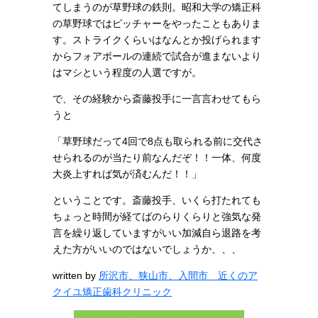
てしまうのが草野球の鉄則。昭和大学の矯正科
の草野球ではピッチャーをやったこともありま
す。ストライクくらいはなんとか投げられます
からフォアボールの連続で試合が進まないより
はマシという程度の人選ですが。
で、その経験から斎藤投手に一言言わせてもら
うと
「草野球だって4回で8点も取られる前に交代さ
せられるのが当たり前なんだぞ！！一体、何度
大炎上すれば気が済むんだ！！」
ということです。斎藤投手、いくら打たれても
ちょっと時間が経てばのらりくらりと強気な発
言を繰り返していますがいい加減自ら退路を考
えた方がいいのではないでしょうか、、、
written by
所沢市、狭山市、入間市 近くのア
クイユ矯正歯科クリニック