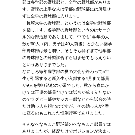
部は各学部の野球部と、全学の野球部がありま
す。野球の上手な人は学部の野球部には所属せ
ずに全学の野球部に入ります。
「長崎大学の野球部」というのは全学の野球部
を指します。各学部の野球部というのはサーク
ル的な部活動でありまして、中でも1学年の人
数が60人（内、男子は40人前後）と少ない歯学
部野球部は最も弱い、そもそも弱すぎて他学部
の野球部との練習試合すら組ませてもらえない
というありさまでした。
なにしろ毎年歯学部の夏の大会が終わって5年
生が引退すると新入生が入部する4月まで部員
が9人を割り込むのが常でした。秋から春にか
けては正規の部員だけでは試合が成り立たない
のでラグビー部やサッカー部などから試合の時
だけ助っ人を頼むのですが、その助っ人が4番
に座るのもこれまた恒例行事でありました。
そんなへなちょこ野球部のへなちょこ部員では
ありましたが、経歴だけでポジションが決まっ