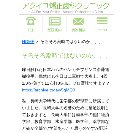
医院案内
初診相談
menu
HOME
> そろそろ潮時ではないのか、、、
そろそろ潮時ではないのか、、、
昨日触れた日本ハムのハンカチプリンス斎藤祐
樹投手。偶然にも今日は二軍戦で大炎上。4回
2/3を投げて11安打8失点。プロ野球ですよ？？
https://archive.today/5qMQ0
私、長崎大学時代に歯学部の野球部に所属して
いました。長崎大学の名誉のために補足説明し
ておきますと、長崎大学には歯学部の他に経済
学部、教育学部、水産学部、医学部、薬学部な
ど確か全部で7学部あったと思うのですが野球