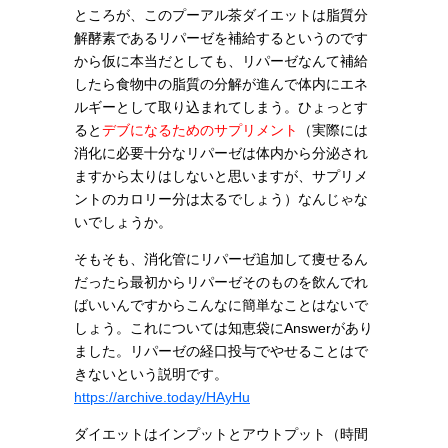
ところが、このプーアル茶ダイエットは脂質分
解酵素であるリパーゼを補給するというのです
から仮に本当だとしても、リパーゼなんて補給
したら食物中の脂質の分解が進んで体内にエネ
ルギーとして取り込まれてしまう。ひょっとす
ると
デブになるためのサプリメント
（実際には
消化に必要十分なリパーゼは体内から分泌され
ますから太りはしないと思いますが、サプリメ
ントのカロリー分は太るでしょう）
なんじゃな
いでしょうか。
そもそも、消化管にリパーゼ追加して痩せるん
だったら最初からリパーゼそのものを飲んでれ
ばいいんですからこんなに簡単なことはないで
しょう。これについては知恵袋にAnswerがあり
ました。リパーゼの経口投与でやせることはで
きないという説明です。
https://archive.today/HAyHu
ダイエットはインプットとアウトプット（時間