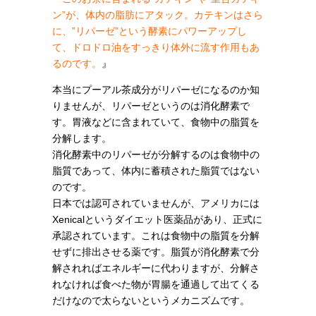
ン”が、体内の脂肪にアタック。カテキンはさら
に、”リパーゼ”という酵素にパワーアップし
て、ドロドロ油をすっきり体外に流す作用もあ
るのです。
』
本当にプーアル茶成分がリパーゼになるのか知
りませんが、リパーゼというのは消化酵素で
す。胃液などに含まれていて、食物中の脂質を
分解します。
消化酵素中のリパーゼが分解するのは食物中の
脂質であって、体内に蓄積された脂質ではない
のです。
日本では認可されていませんが、アメリカには
Xenicalというダイエット医薬品があり、正式に
承認されています。これは食物中の脂質を分解
せずに排出させる薬です。脂質が消化酵素で分
解されればエネルギーに代わりますが、分解さ
れなければ食べた物が胃腸を通過して出てくる
だけなので太らないというメカニズムです。