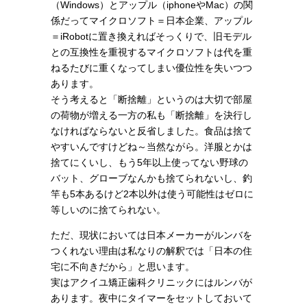
（Windows）とアップル（iphoneやMac）の関
係だってマイクロソフト＝日本企業、アップル
＝iRobotに置き換えればそっくりで、旧モデル
との互換性を重視するマイクロソフトは代を重
ねるたびに重くなってしまい優位性を失いつつ
あります。
そう考えると「断捨離」というのは大切で部屋
の荷物が増える一方の私も「断捨離」を決行し
なければならないと反省しました。食品は捨て
やすいんですけどね～当然ながら。洋服とかは
捨てにくいし、もう5年以上使ってない野球の
バット、グローブなんかも捨てられないし、釣
竿も5本あるけど2本以外は使う可能性はゼロに
等しいのに捨てられない。
ただ、現状においては日本メーカーがルンバを
つくれない理由は私なりの解釈では「日本の住
宅に不向きだから」と思います。
実はアクイユ矯正歯科クリニックにはルンバが
あります。夜中にタイマーをセットしておいて