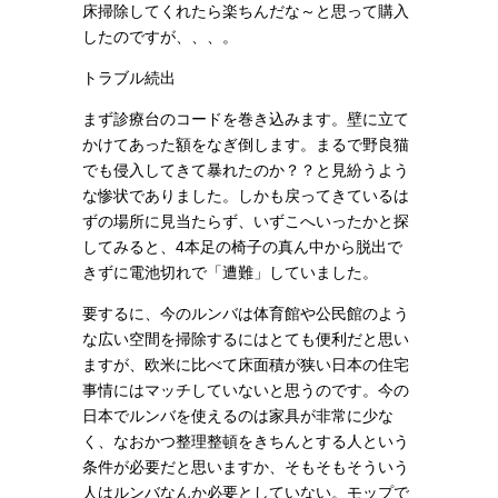
床掃除してくれたら楽ちんだな～と思って購入
したのですが、、、。
トラブル続出
まず診療台のコードを巻き込みます。壁に立て
かけてあった額をなぎ倒します。まるで野良猫
でも侵入してきて暴れたのか？？と見紛うよう
な惨状でありました。しかも戻ってきているは
ずの場所に見当たらず、いずこへいったかと探
してみると、4本足の椅子の真ん中から脱出で
きずに電池切れで「遭難」していました。
要するに、今のルンバは体育館や公民館のよう
な広い空間を掃除するにはとても便利だと思い
ますが、欧米に比べて床面積が狭い日本の住宅
事情にはマッチしていないと思うのです。今の
日本でルンバを使えるのは家具が非常に少な
く、なおかつ整理整頓をきちんとする人という
条件が必要だと思いますか、そもそもそういう
人はルンバなんか必要としていない。モップで