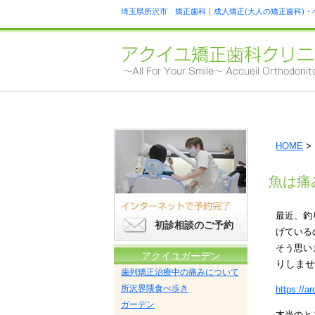
埼玉県所沢市 矯正歯科｜成人矯正(大人の矯正歯科)・
HOME
>
魚は痛
最近、釣
初診相談のご予約
げている
そう思い
アクイユガーデン
りしませ
歯列矯正治療中の痛みについて
所沢界隈食べ歩き
https://a
ガーデン
本当のと