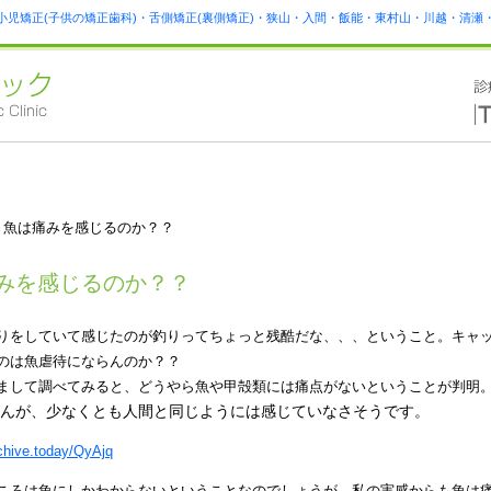
小児矯正(子供の矯正歯科)・舌側矯正(裏側矯正)・狭山・入間・飯能・東村山・川越・清
 魚は痛みを感じるのか？？
みを感じるのか？？
りをしていて感じたのが釣りってちょっと残酷だな、、、ということ。キャ
のは魚虐待にならんのか？？
まして調べてみると、どうやら魚や甲殻類には痛点がないということが判明
んが、少なくとも人間と同じようには感じていなさそうです。
rchive.today/QyAjq
ころは魚にしかわからないということなのでしょうが、私の実感からも魚は