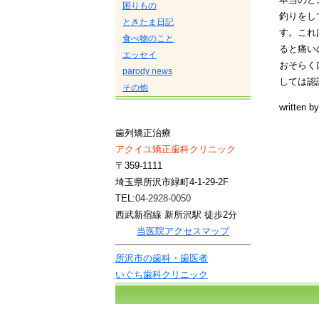
困りもの
釣りをし
ときたま日記
す。これ
食べ物のこと
ると痛い
エッセイ
おそらく
parody news
しては認
その他
written b
歯列矯正治療
アクイユ矯正歯科クリニック
〒359-1111
埼玉県所沢市緑町4-1-29-2F
TEL:
04-2928-0050
西武新宿線 新所沢駅 徒歩2分
当医院アクセスマップ
所沢市の歯科・歯医者
いぐち歯科クリニック