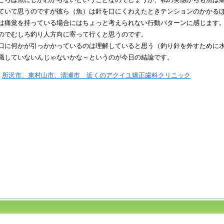
ていて思うのですが彼ら（魚）は針を口にくわえたときテンションのかかる
は痛覚を持っている場合にはちょっと考えられない行動パターンに感じます
のでむしろ釣り人方向に寄って行くと思うのです。
口に何かが引っかかっているのは理解していると思う（釣り針を外すために
識していないんじゃないかな～というのが今日の結論です。
y
所沢市、東村山市、清瀬市 近くのアクイユ矯正歯科クリニック