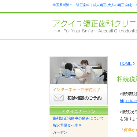
埼玉県所沢市 矯正歯科｜成人矯正(大人の矯正歯科)・
HOME
>
相続税
相続増税
初診相談のご予約
https://a
アクイユガーデン
相続税が
歯列矯正治療中の痛みについて
を知りま
所沢界隈食べ歩き
「
何年か
ガーデン