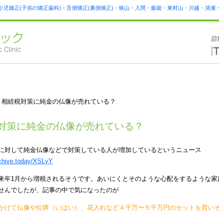
小児矯正(子供の矯正歯科)・舌側矯正(裏側矯正)・狭山・入間・飯能・東村山・川越・清
 相続税対策に純金の仏像が売れている？
対策に純金の仏像が売れている？
に対して純金仏像などで対策している人が増加しているというニュース
rchive.today/XSLyY
来年1月から増税されるそうです。あいにくとそのような心配をするような家
せんでしたが、記事の中で気になったのが
かけて仏像や位牌（いはい）、花入れなど４千万〜５千万円のセットを買い