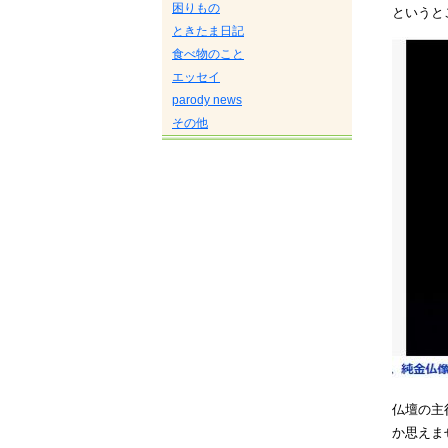
困りもの
というと
ときたま日記
食べ物のこと
エッセイ
parody news
その他
仏壇の主
か思えま