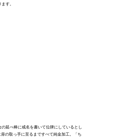
ります。
、金の延べ棒に戒名を書いて位牌にしているとし
は扉の取っ手に至るまですべて純金加工。「ち