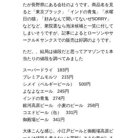
たが長野県にある会社のようです。商品名を見
ると「東京ブラック」「インドの青鬼」「水曜
日の猫」「好みなんて聞いてないぜSORRY」
などなど、衆院選なら泡沫候補と一笑に付して
しまいそうですが、記事によるとローソンやサ
ークルＫサンクスでの販売は好調のようです。
ただ、、結局は値段だと思ってアマゾンで１本
当たりの値段を調べてみました
スーパードライ 183円
プレミアムモルツ 215円
シメイ（ベルギービール） 500円
よなよなエール 245円
インドの青鬼 274円
銀河高原ビール 小麦のビール 258円
コエドビール（缶） 331円
御殿場ビール 341円
大体こんな感じ。小江戸ビールと御殿場高原ビ