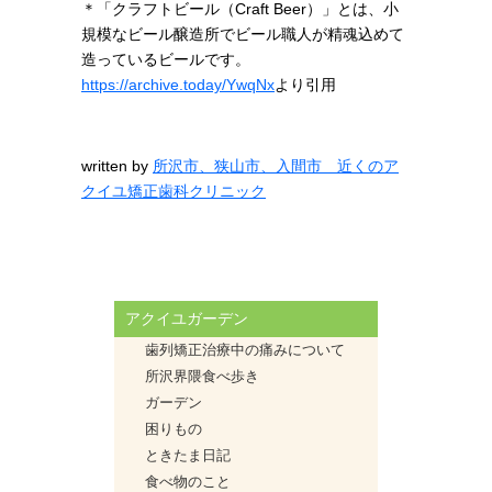
＊「クラフトビール（Craft Beer）」とは、小
規模なビール醸造所でビール職人が精魂込めて
造っているビールです。
https://archive.today/YwqNx
より引用
written by
所沢市、狭山市、入間市 近くのア
クイユ矯正歯科クリニック
アクイユガーデン
歯列矯正治療中の痛みについて
所沢界隈食べ歩き
ガーデン
困りもの
ときたま日記
食べ物のこと