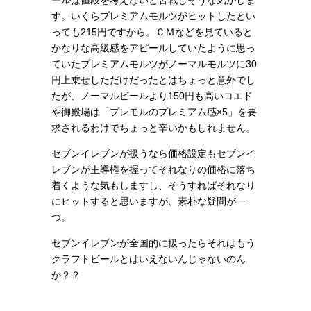
ールは値段を考えないと苦戦しそうな気がしま
す。いくらプレミアムモルツがヒットしたとい
っても215円ですから。ＣＭなどを見ていると
かなりな高級感をアピールしていたように思っ
ていたプレミアムモルツがノーマルモルツに30
円上乗せしただけだったとはちょっと意外でし
たが、ノーマルビールより150円も高いコエド
や御殿場は「プレモルのプレミアム感×5」を要
求されるわけでちょっと辛いかもしれません。
セブンイレブンが扱うなら価格設定もセブンイ
レブンが主導権を握ってそれなりの価格に落ち
着くような気もしますし、そうすればそれなり
にヒットすると思いますが、素朴な疑問が一
つ。
セブンイレブンが全国的に扱ったらそれはもう
クラフトビールとはいえないんじゃないのん
か？？