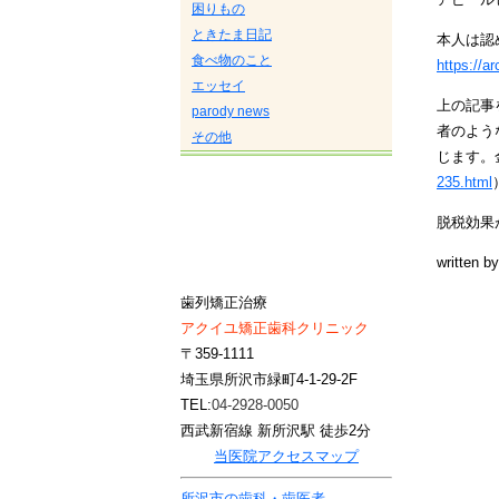
困りもの
ときたま日記
本人は認
食べ物のこと
https://a
エッセイ
上の記事
parody news
者のよう
その他
じます。
235.html
脱税効果
written b
歯列矯正治療
アクイユ矯正歯科クリニック
〒359-1111
埼玉県所沢市緑町4-1-29-2F
TEL:
04-2928-0050
西武新宿線 新所沢駅 徒歩2分
当医院アクセスマップ
所沢市の歯科・歯医者