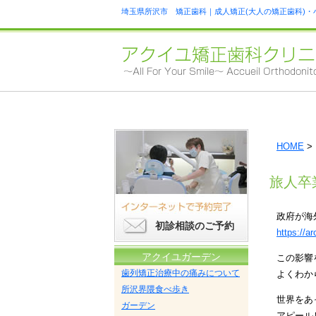
埼玉県所沢市 矯正歯科｜成人矯正(大人の矯正歯科)・
HOME
>
旅人卒
政府が海
初診相談のご予約
https://a
アクイユガーデン
この影響
歯列矯正治療中の痛みについて
よくわか
所沢界隈食べ歩き
世界をあ
ガーデン
アピール