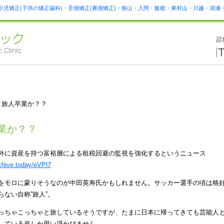
小児矯正(子供の矯正歯科)・舌側矯正(裏側矯正)・狭山・入間・飯能・東村山・川越・清
 旅人卒業か？？
業か？？
外に資産を持つ富裕層による租税回避の監視を強化するというニュース
rchive.today/eVPl7
をモロに蒙りそうなのが中田英寿氏かもしれません。サッカー選手の頃は格
らない自称”旅人”。
っちゃこっちゃと旅しているそうですが、たまに日本に帰ってきても芸能人
している姿しか思い浮かびません。