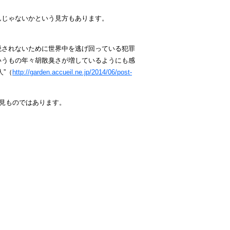
んじゃないかという見方もあります。
税されないために世界中を逃げ回っている犯罪
いうもの年々胡散臭さが増しているようにも感
”（
http://garden.accueil.ne.jp/2014/06/post-
。見ものではあります。