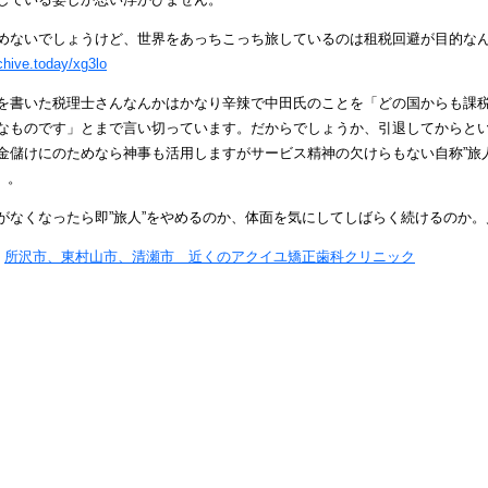
めないでしょうけど、世界をあっちこっち旅しているのは租税回避が目的な
rchive.today/xg3lo
を書いた税理士さんなんかはかなり辛辣で中田氏のことを「
どの国からも課
なものです
」とまで言い切っています。だからでしょうか、引退してからと
金儲けにのためなら神事も活用しますがサービス精神の欠けらもない自称”旅人
）。
がなくなったら即”旅人”をやめるのか、体面を気にしてしばらく続けるのか
y
所沢市、東村山市、清瀬市 近くのアクイユ矯正歯科クリニック