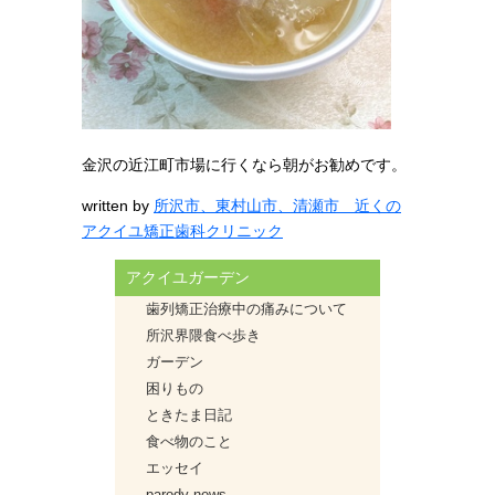
金沢の近江町市場に行くなら朝がお勧めです。
written by
所沢市、東村山市、清瀬市 近くの
アクイユ矯正歯科クリニック
アクイユガーデン
歯列矯正治療中の痛みについて
所沢界隈食べ歩き
ガーデン
困りもの
ときたま日記
食べ物のこと
エッセイ
parody news