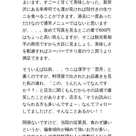
まいます。すごーく甘くて美味しかった。新所
沢にある幸寿司でも運が良ければ殻付きの生ウ
ニを食べることができます。過去に一度あった
だけなので通常メニューではないと思います
が、、、。改めて写真を見るとこの量で600円
はちょっと高い気もしますが、そこは観光客相
手の商売ですから大目に見ましょう。美味しさ
を配慮すればスーパーでチリ産のウニ買うより
満足できます。
そういえば以前、、、ウニは漢字で「雲丹」と
書くのですが、料理屋で出されたお品書きを見
た私の連れ、「この、うんたんってなんです
か？？」と店主に聞くもんだからその語感で爆
笑したことがあります。店主も「そうお読みに
なられる方も多いんですよ～」なんてフォロー
してましたけど、そんなことあるかい！！
関係ないですけど、当院の従業員、食わず嫌い
というか、偏食傾向が極めて強いお方が多い。