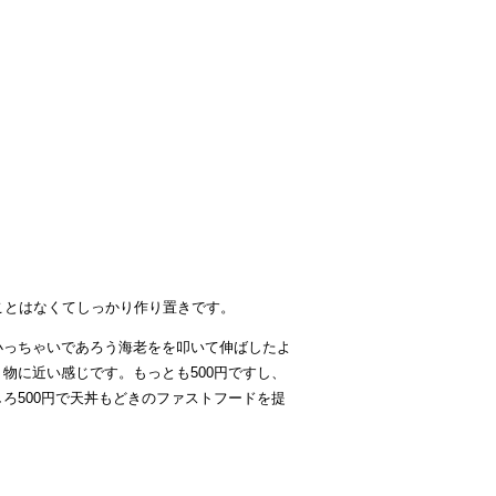
ことはなくてしっかり作り置きです。
小っちゃいであろう海老をを叩いて伸ばしたよ
り物に近い感じです。もっとも
500円ですし、
しろ500円で天丼もどきのファストフードを提