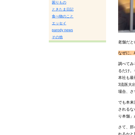
困りもの
ときたま日記
食べ物のこと
エッセイ
parody news
その他
老舗だと
なぜに、As
調べてみ
るだけ。
本社も最
3
流医大
場合、さ
でも本来
されるな
り本舗」
さて、肝
れるかと