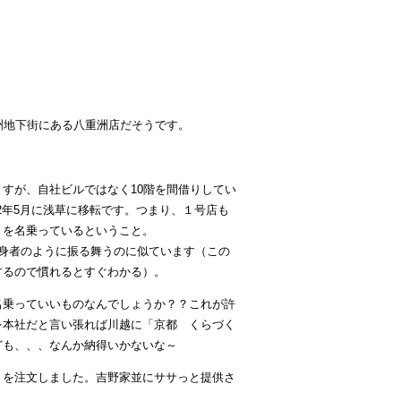
重洲地下街にある八重洲店だそうです。
すが、自社ビルではなく10階を間借りしてい
92年5月に浅草に移転です。つまり、１号店も
」を名乗っているということ。
身者のように振る舞うのに似ています（この
するので慣れるとすぐわかる）。
名乗っていいものなんでしょうか？？これが許
を本社だと言い張れば川越に「京都 くらづく
ども、、、なんか納得いかないな～
）を注文しました。吉野家並にササっと提供さ