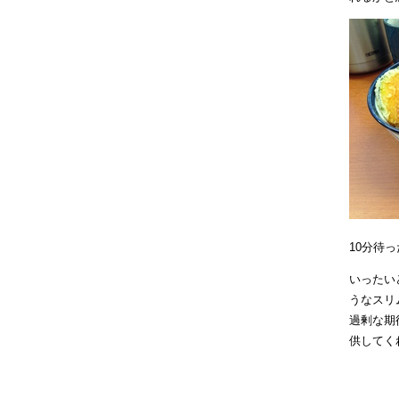
10分待
いったい
うなスリ
過剰な期
供してく