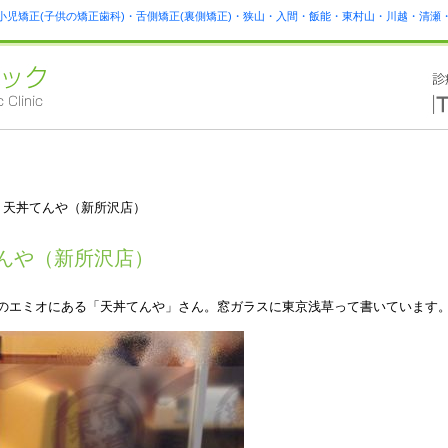
小児矯正(子供の矯正歯科)・舌側矯正(裏側矯正)・狭山・入間・飯能・東村山・川越・清
 天丼てんや（新所沢店）
んや（新所沢店）
のエミオにある「天丼てんや」さん。窓ガラスに東京浅草って書いています