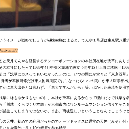
いうイメージ戦略でしょうがwikipediaによると、てんや１号店は東京駅八
akusa??
ると天丼てんやを経営するテンコーポレーションの本社所在地が浅草にありま
その本社にしたって1989年4月中央区築地で設立⇒同年12月上野に移転⇒19
初は「浅草にカスってもいなかった」のに、いつの間にか堂々と「東京浅草
出身者が卒後研修だけ東大附属病院でおこなったらいつの間にか東大医学部出
すがに東大出身とは言わず、「東大で学んだから」等、ぼかした表現を使用
浅草に縁もゆかりもないのに、本社が浅草にあるからって理由だけで浅草を
ら「川越 くらづくり本舗」が京都市内にワンルームマンション借りてそこ
が誕生してしまうではないか。まあ、商魂逞しいということなんでしょうけ
心の天丼。初めての利用だったのでオーソドックスに通常の天丼（みそ汁付
思いきや意外に長く10分程度の待ち時間。