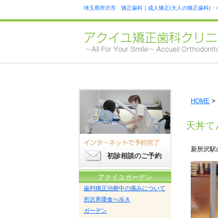
埼玉県所沢市 矯正歯科｜成人矯正(大人の矯正歯科)・
HOME
>
天丼て
新所沢駅
初診相談のご予約
アクイユガーデン
歯列矯正治療中の痛みについて
所沢界隈食べ歩き
ガーデン