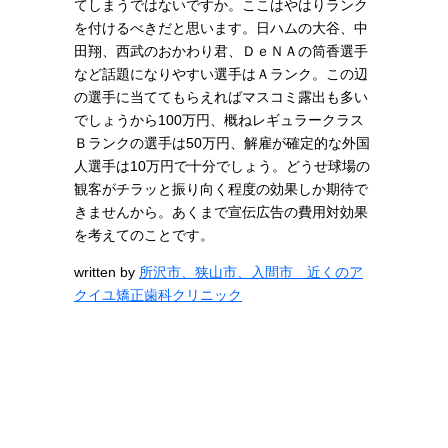
てしまうではないですか。ここはやはりランク
を付けるべきだと思います。日ハムの大谷、中
田翔、西武のおかわり君、ＤｅＮＡの筒香選手
など話題になりやすい選手はＡランク。この辺
の選手に当ててもらえればマスコミ露出も多い
でしょうから100万円、概ねレギュラークラス
Ｂランクの選手は50万円、解雇が確定的な外国
人選手は10万円で十分でしょう。どうせ球場の
観客がチラッと振り向く程度の効果しか期待で
きませんから。あくまで宣伝広告の費用対効果
を考えてのことです。
written by
所沢市、狭山市、入間市 近くのア
クイユ矯正歯科クリニック