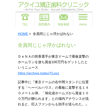
医院案内
初診相談
menu
HOME
> 全員同じじゃ浮かばれない
全員同じじゃ浮かばれない
ＤｅＮＡの筒香選手が東京ドームで看板直撃の
ホームランを放ち賞金100万円をゲットしたと
いうニュース
https://archive.today/YLpxz
記事中に『
東京ドームの右中間スタンドに位置
する「ヘーベルハウス」の看板に直撃する１４
０メートル弾。「旭化成ホームズから賞金１０
０万円が贈られます」との場内アナウンスが流
れると、巨人ファンからも拍手が送られた。』