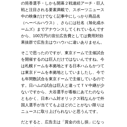
の筒香選手・しかも開幕２戦連続アーチ・巨人
戦と注目される要素満載で、スポーツニュース
中の映像だけでなく記事中にしっかり商品名
（へーベルハウス）、さらには社名（旭化成ホ
ームズ）までアナウンスしてくれているんです
から、100万円の宣伝広告費としては費用対効
果抜群で広告主はウハウハに違いありません。
そこで思ったのですが、東京ドームで主催試合
を開催するのは巨人だけではないんですね。今
は札幌ドームを本拠地とする日本ハムもかつて
は東京ドームを本拠地としていましたし、今で
も年間数試合を東京ドームで主催しているので
す。日ハムの試合は巨人と違ってＴＶ中継が少
ないですから、
大谷選手が看板にあてたのなら
ともかく、
日本ハム対オリックス戦なんかで外
国人選手が当ててもよほどのことがない限りは
ニュースに取り上げられないと思うんです。
だとすると、広告主は「賞金の出し損」になっ