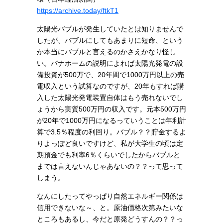
https://archive.today/ftkT1
太陽光バブルが発生していたとは知りませんで
したが、バブルにしてもあまりに短命、という
か本当にバブルと言えるのかさえかなり怪し
い。パナホームの説明によれば太陽光発電の設
備投資が500万で、20年間で1000万円以上の売
電収入という試算なのですが、20年もすれば購
入した太陽光発電装置自体はもう売れないでし
ょうから実質500万円の収入です。元本500万円
が20年で1000万円になるっていうことは年利計
算で3.5％程度の利回り。バブル？？貯金するよ
りよっぽど良いですけど、私が大学生の頃は定
期預金でも利率6％くらいでしたからバブルと
までは言えないんじゃあないの？？って思って
しまう。
なんにしたってやっぱり自然エネルギー関係は
信用できないな～、と。原油価格次第みたいな
ところもあるし、今だと原発どうすんの？？っ