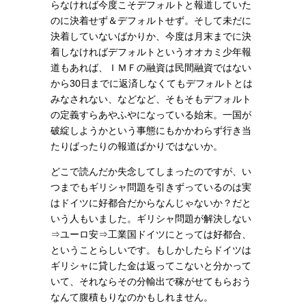
らなければ今度こそデフォルトと報道していた
のに決着せず＆デフォルトせず。そして未だに
決着していないばかりか、今度は月末までに決
着しなければデフォルトというオオカミ少年報
道もあれば、ＩＭＦの融資は民間融資ではない
から30日までに返済しなくてもデフォルトとは
みなされない、などなど、そもそもデフォルト
の定義すらあやふやになっている始末。一国が
破綻しようかという事態にもかかわらず行き当
たりばったりの報道ばかりではないか。
どこで読んだか失念してしまったのですが、い
つまでもギリシャ問題を引きずっているのは実
はドイツに好都合だからなんじゃないか？だと
いう人もいました。ギリシャ問題が解決しない
⇒ユーロ安⇒工業国ドイツにとっては好都合、
ということらしいです。もしかしたらドイツは
ギリシャに貸した金は返ってこないと分かって
いて、それならその分輸出で稼がせてもらおう
なんて腹積もりなのかもしれません。