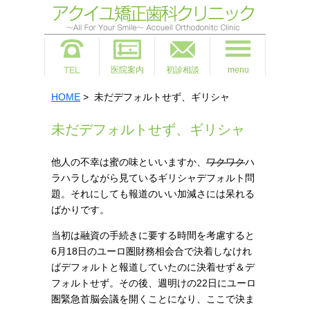
医院案内
初診相談
menu
HOME
> 未だデフォルトせず、ギリシャ
未だデフォルトせず、ギリシャ
他人の不幸は蜜の味といいますか、
ワクワク
ハ
ラハラしながら見ているギリシャデフォルト問
題。それにしても報道のいい加減さには呆れる
ばかりです。
当初は融資の手続きに要する時間を考慮すると
6月18日の
ユーロ圏財務相会合で決着しなけれ
ばデフォルトと報道していたのに決着せず＆デ
フォルトせず。その後、週明けの22日に
ユーロ
圏緊急首脳会議を開くことになり、ここで決ま