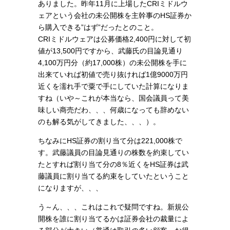
ありました。昨年11月に上場したCRIミドルウ
ェアという会社の未公開株を主幹事のHS証券か
ら購入できる”はず”だったとのこと。
CRIミドルウェアは公募価格2,400円に対して初
値が13,500円ですから、武藤氏の目論見通り
4,100万円分（約17,000株）の未公開株を手に
出来ていれば初値で売り抜ければ1億9000万円
近くを濡れ手で粟で手にしていた計算になりま
すね（いや～これが本当なら、国会議員って美
味しい商売だわ、、、何歳になっても辞めない
のも解る気がしてきました、、、）。
ちなみにHS証券の割り当て分は221,000株で
す。武藤議員の目論見通りの株数を約束してい
たとすれば割り当て分の8％近くをHS証券は武
藤議員に割り当てる約束をしていたということ
になりますが、、、
う～ん、、、これはこれで疑問ですね。新規公
開株を誰に割り当てるかは証券会社の裁量によ