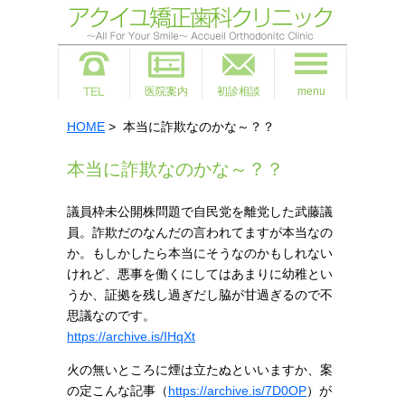
医院案内
初診相談
menu
HOME
> 本当に詐欺なのかな～？？
本当に詐欺なのかな～？？
議員枠未公開株問題で
自民党を離党した武藤議
員。詐欺だのなんだの言われてますが本当なの
か。もしかしたら本当にそうなのかもしれない
けれど、悪事を働くにしてはあまりに幼稚とい
うか、証拠を残し過ぎだし脇が甘過ぎるので不
思議なのです。
https://archive.is/IHqXt
火の無いところに煙は立たぬといいますか、案
の定こんな記事（
https://archive.is/7D0OP
）が