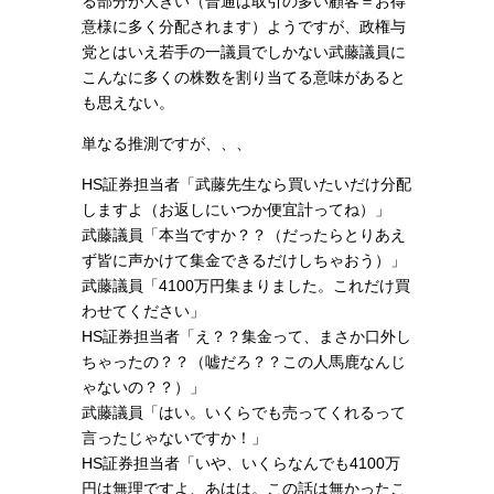
る部分が大きい（普通は取引の多い顧客＝お得
意様に多く分配されます）ようですが、政権与
党とはいえ若手の一議員でしかない武藤議員に
こんなに多くの株数を割り当てる意味があると
も思えない。
単なる推測ですが、、、
HS証券担当者「武藤先生なら買いたいだけ分配
しますよ（お返しにいつか便宜計ってね）」
武藤議員「本当ですか？？（だったらとりあえ
ず皆に声かけて集金できるだけしちゃおう）」
武藤議員「4100万円集まりました。これだけ買
わせてください」
HS証券担当者「え？？集金って、まさか口外し
ちゃったの？？（嘘だろ？？この人馬鹿なんじ
ゃないの？？）」
武藤議員「はい。いくらでも売ってくれるって
言ったじゃないですか！」
HS証券担当者「いや、いくらなんでも4100万
円は無理ですよ、あはは。この話は無かったこ