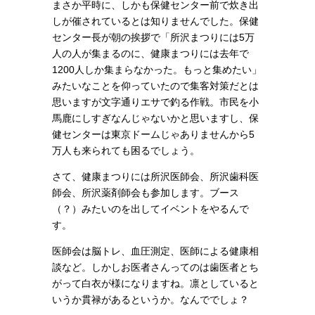
まさか平時に、しかも保健センター前で炊き出
しが催されているとは知りませんでした。
保健
センター長が朝の挨拶で「所沢まつりには5万
人の人が集まるのに、健康まつりには去年で
1200人しか集まらなかった。もっと集めたい」
みたいなことを仰っていたので集客対策だとは
思いますが文字通りエサで釣る作戦。市民を小
馬鹿にしすぎなんじゃないかと思いますし、保
健センターは東京ドームじゃありませんから5
万人も来られても困るでしょう。
さて、健康まつりには所沢医師会、所沢歯科医
師会、所沢薬剤師会も参加します。ブース
（？）みたいのを出してイベントをやるんで
す。
医師会は脳トレ、血圧測定、医師による健康相
談など。しかしお医者さんってのは歯医者とち
がって白衣が様になりますね。凛としていると
いうか貫禄があるというか。なんででしょ？